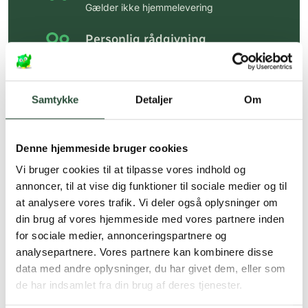
Gælder ikke hjemmelevering
Personlig rådgivning
Få hjælp til din webordre
på:
kundeservice@uglecare.dk
Samtykke
Detaljer
Om
Hurtig levering (30 min. i Kbh)
Hurtigt leveringen via GLS, og DAO
Denne hjemmeside bruger cookies
Faste lave priser*
Vi bruger cookies til at tilpasse vores indhold og
*Gælder ikke ernæringsprodukter.
annoncer, til at vise dig funktioner til sociale medier og til
at analysere vores trafik. Vi deler også oplysninger om
Stort udvalg af kendte
din brug af vores hjemmeside med vores partnere inden
produkter
for sociale medier, annonceringspartnere og
Vi tilbyder et stort udvalg af kendte
analysepartnere. Vores partnere kan kombinere disse
cremer, vitaminer og andre spændende
data med andre oplysninger, du har givet dem, eller som
produkter – altid til fast lav pris.
de har indsamlet fra din brug af deres tjenester.
Læs mere om Uglecare.dk her