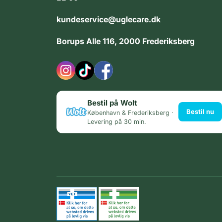
kundeservice@uglecare.dk
Borups Alle 116, 2000 Frederiksberg
Bestil på Wolt
Bestil nu
København & Frederiksberg ·
Levering på 30 min.