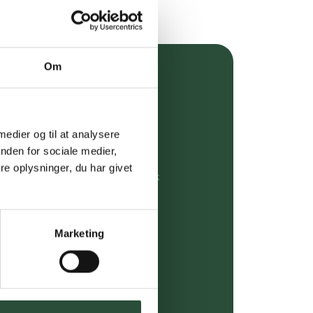
Om
over 349 kr.
evering
 medier og til at analysere
dgivning
nden for sociale medier,
e oplysninger, du har givet
rdre på:
kundeservice@uglecare.dk
ing (30 min. i Kbh)
Marketing
ia GLS, og DAO
riser*
gsprodukter.