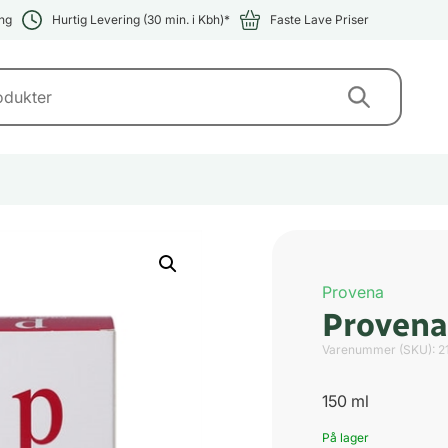
ng
Hurtig Levering (30 min. i Kbh)*
Faste Lave Priser
Provena
Provena 
Varenummer (SKU):
2
150 ml
På lager