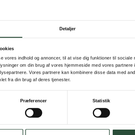
Detaljer
Gratis fragt 
Gælder ikke hjemmel
ookies
se vores indhold og annoncer, til at vise dig funktioner til sociale
Personlig rå
oplysninger om din brug af vores hjemmeside med vores partnere i
ysepartnere. Vores partnere kan kombinere disse data med andr
Få hjælp til din webo
et fra din brug af deres tjenester.
Hurtig lever
Præferencer
Statistik
Hurtigt leveringen v
Faste lave p
*Gælder ikke ernærin