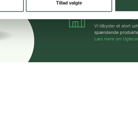
Tillad valgte
Stort udvalg
Vi tilbyder et stort 
spændende produkter – 
Læs mere om Uglecar