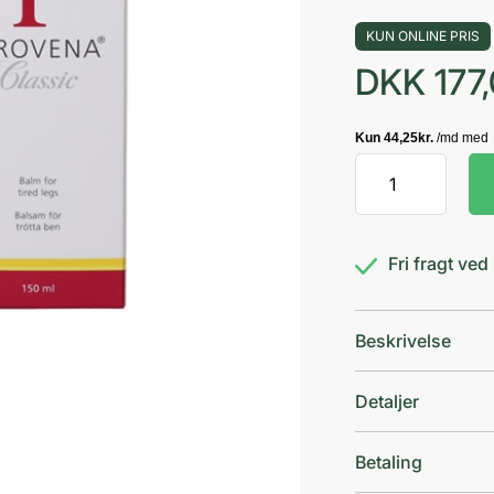
KUN ONLINE PRIS
DKK
177
Provena
classic
antal
Fri fragt ve
Beskrivelse
Detaljer
Betaling