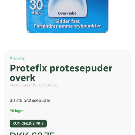
Protefix
Protefix protesepuder
overk
Varenummer (SKU):
208796
30 stk protesepuder
På lager
KUN ONLINE PRIS