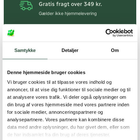
Gratis fragt over 349 kr.
Gælder ikke hjemmelevering
Personlig rådgivning
Få hjælp til din webordre
på:
kundeservice@uglecare.dk
Samtykke
Detaljer
Om
Hurtig levering (30 min. i Kbh)
Hurtigt leveringen via GLS, og DAO
Denne hjemmeside bruger cookies
Faste lave priser*
Vi bruger cookies til at tilpasse vores indhold og
annoncer, til at vise dig funktioner til sociale medier og til
*Gælder ikke ernæringsprodukter.
at analysere vores trafik. Vi deler også oplysninger om
din brug af vores hjemmeside med vores partnere inden
Stort udvalg af kendte
produkter
for sociale medier, annonceringspartnere og
analysepartnere. Vores partnere kan kombinere disse
Vi tilbyder et stort udvalg af kendte
data med andre oplysninger, du har givet dem, eller som
cremer, vitaminer og andre spændende
de har indsamlet fra din brug af deres tjenester.
produkter – altid til fast lav pris.