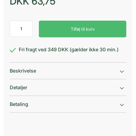
DKK
63,75
Protefix
Tilføj til kurv
protesepuder
overk
antal
Fri fragt ved 349 DKK (gælder ikke 30 min.)
Beskrivelse
Detaljer
Betaling