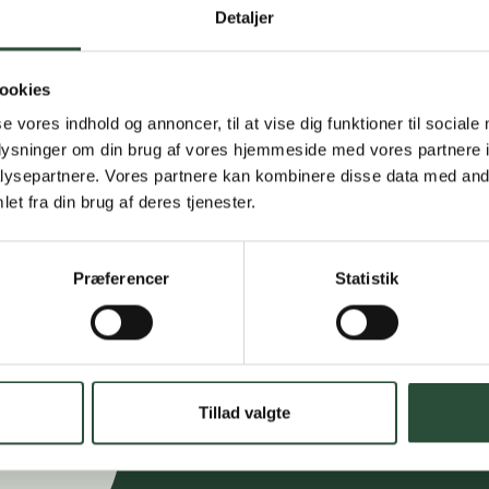
Detaljer
Personlig rå
Få hjælp til din webo
ookies
se vores indhold og annoncer, til at vise dig funktioner til sociale
Hurtig lever
oplysninger om din brug af vores hjemmeside med vores partnere i
ysepartnere. Vores partnere kan kombinere disse data med andr
Hurtigt leveringen v
et fra din brug af deres tjenester.
Faste lave p
Præferencer
Statistik
*Gælder ikke ernærin
Stort udvalg
Vi tilbyder et stort 
spændende produkter – 
Tillad valgte
Læs mere om Uglecar