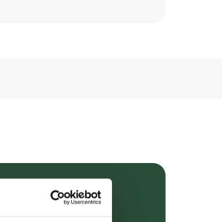
over 349 kr.
evering