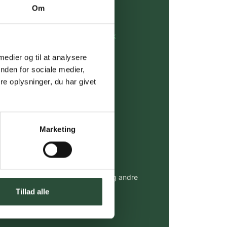
Om
dgivning
rdre på:
kundeservice@uglecare.dk
 medier og til at analysere
ing (30 min. i Kbh)
nden for sociale medier,
e oplysninger, du har givet
ia GLS, og DAO
riser*
Marketing
gsprodukter.
 af kendte produkter
udvalg af kendte cremer, vitaminer og andre
altid til fast lav pris.
Tillad alle
e.dk her