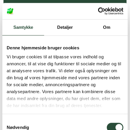
Hurtig levering (30 min. i Kbh)
Hurtigt leveringen via GLS, og DAO
Samtykke
Detaljer
Om
Faste lave priser*
*Gælder ikke ernæringsprodukter.
Denne hjemmeside bruger cookies
Stort udvalg af kendte
Vi bruger cookies til at tilpasse vores indhold og
produkter
annoncer, til at vise dig funktioner til sociale medier og til
Vi tilbyder et stort udvalg af kendte
at analysere vores trafik. Vi deler også oplysninger om
cremer, vitaminer og andre spændende
din brug af vores hjemmeside med vores partnere inden
produkter – altid til fast lav pris.
for sociale medier, annonceringspartnere og
Læs mere om Uglecare.dk her
analysepartnere. Vores partnere kan kombinere disse
data med andre oplysninger, du har givet dem, eller som
de har indsamlet fra din brug af deres tjenester.
Samtykkevalg
Nødvendig