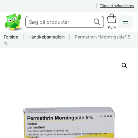
Tilmeld nyhedsbrev
Kurv
Forside
|
Håndkøbsmedicin
|
Permethrin “Morningside” 5
%