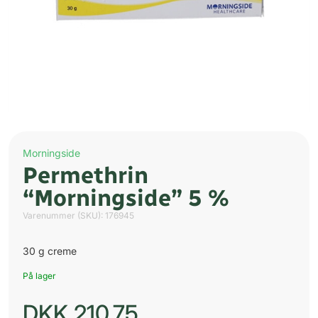
Morningside
Permethrin
“Morningside” 5 %
Varenummer (SKU):
176945
30 g creme
På lager
DKK
210,75