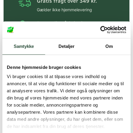
Gratis fragt over 349 kr.
Gælder ikke hjemmelevering
Personlig rådgivning
Få hjælp til din webordre
på:
kundeservice@uglecare.dk
Samtykke
Detaljer
Om
Hurtig levering (30 min. i Kbh)
Hurtigt leveringen via GLS, og DAO
Denne hjemmeside bruger cookies
Faste lave priser*
Vi bruger cookies til at tilpasse vores indhold og
annoncer, til at vise dig funktioner til sociale medier og til
*Gælder ikke ernæringsprodukter.
at analysere vores trafik. Vi deler også oplysninger om
Stort udvalg af kendte
din brug af vores hjemmeside med vores partnere inden
produkter
for sociale medier, annonceringspartnere og
analysepartnere. Vores partnere kan kombinere disse
Vi tilbyder et stort udvalg af kendte
cremer, vitaminer og andre spændende
data med andre oplysninger, du har givet dem, eller som
produkter – altid til fast lav pris.
de har indsamlet fra din brug af deres tjenester.
Læs mere om Uglecare.dk her