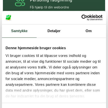
Personlig rådgivning
Få hjælp til din webordre
på:
kundeservice@uglecare.dk
Hurtig levering (30 min. i Kbh)
Hurtigt leveringen via GLS, og DAO
Samtykke
Detaljer
Om
Faste lave priser*
Denne hjemmeside bruger cookies
*Gælder ikke ernæringsprodukter.
Vi bruger cookies til at tilpasse vores indhold og
Stort udvalg af kendte
annoncer, til at vise dig funktioner til sociale medier og til
produkter
at analysere vores trafik. Vi deler også oplysninger om
Vi tilbyder et stort udvalg af kendte
din brug af vores hjemmeside med vores partnere inden
cremer, vitaminer og andre spændende
for sociale medier, annonceringspartnere og
produkter – altid til fast lav pris.
analysepartnere. Vores partnere kan kombinere disse
Læs mere om Uglecare.dk her
data med andre oplysninger, du har givet dem, eller som
de har indsamlet fra din brug af deres tjenester.