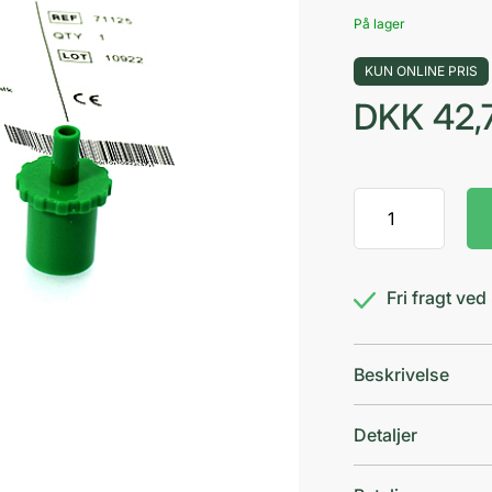
På lager
KUN ONLINE PRIS
DKK
42,
PEP
modstande
3,5
mm
Fri fragt ve
GRØN
antal
Beskrivelse
Detaljer