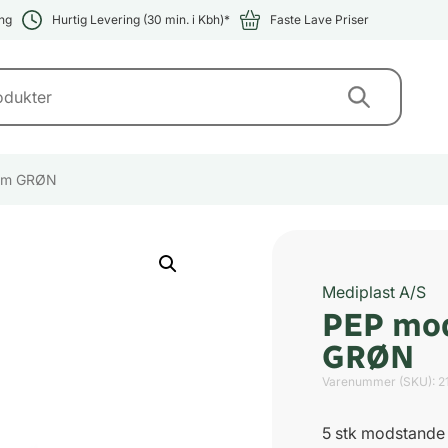
ng
Hurtig Levering (30 min. i Kbh)*
Faste Lave Priser
 mm GRØN
Mediplast A/S
PEP mo
GRØN
Varenummer (SKU):
2
5 stk modstande