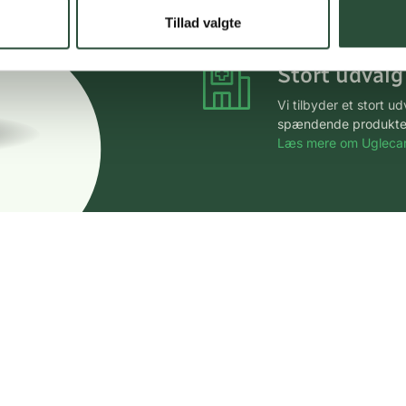
*Gælder ikke ernærin
Tillad valgte
Stort udvalg
Vi tilbyder et stort 
spændende produkter – 
Læs mere om Uglecar