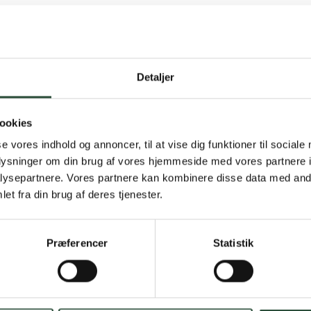
Detaljer
Gratis fragt 
ookies
Gælder ikke hjemmel
se vores indhold og annoncer, til at vise dig funktioner til sociale
oplysninger om din brug af vores hjemmeside med vores partnere i
Personlig rå
ysepartnere. Vores partnere kan kombinere disse data med andr
et fra din brug af deres tjenester.
Få hjælp til din webo
Hurtig lever
Præferencer
Statistik
Hurtigt leveringen v
Faste lave p