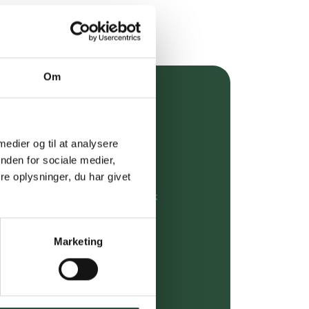
Om
over 349 kr.
evering
 medier og til at analysere
nden for sociale medier,
dgivning
e oplysninger, du har givet
rdre på:
kundeservice@uglecare.dk
ing (30 min. i Kbh)
Marketing
ia GLS, og DAO
riser*