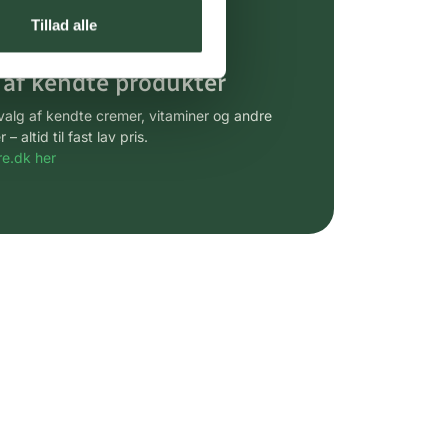
gsprodukter.
Tillad alle
 af kendte produkter
udvalg af kendte cremer, vitaminer og andre
altid til fast lav pris.
e.dk her