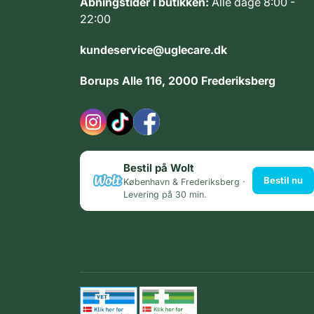
Åbningstider i butikken:
Alle dage 8:00 -
22:00
kundeservice@uglecare.dk
Borups Alle 116, 2000 Frederiksberg
Bestil på Wolt
Bestil nu
København & Frederiksberg ·
Levering på 30 min.