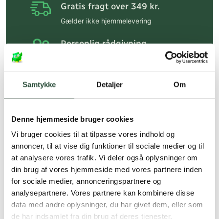
Gratis fragt over 349 kr.
Gælder ikke hjemmelevering
Personlig rådgivning
Få hjælp til din webordre
på:
kundeservice@uglecare.dk
Samtykke
Detaljer
Om
Hurtig levering (30 min. i Kbh)
Hurtigt leveringen via GLS, og DAO
Denne hjemmeside bruger cookies
Faste lave priser*
Vi bruger cookies til at tilpasse vores indhold og
*Gælder ikke ernæringsprodukter.
annoncer, til at vise dig funktioner til sociale medier og til
at analysere vores trafik. Vi deler også oplysninger om
Stort udvalg af kendte
din brug af vores hjemmeside med vores partnere inden
produkter
for sociale medier, annonceringspartnere og
Vi tilbyder et stort udvalg af kendte
analysepartnere. Vores partnere kan kombinere disse
cremer, vitaminer og andre spændende
data med andre oplysninger, du har givet dem, eller som
produkter – altid til fast lav pris.
de har indsamlet fra din brug af deres tjenester.