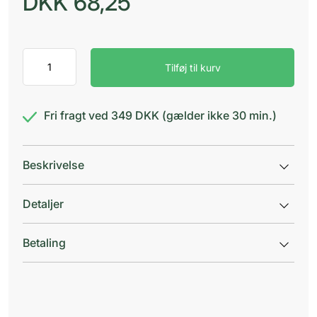
DKK
68,25
Pantotenat
Tilføj til kurv
Medic
vitamin
B5
antal
Fri fragt ved 349 DKK (gælder ikke 30 min.)
Beskrivelse
Detaljer
Betaling