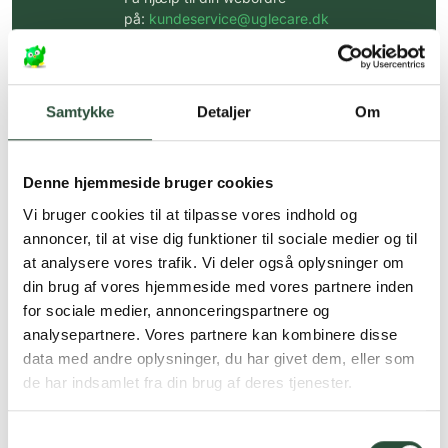
på:
kundeservice@uglecare.dk
Hurtig levering (30 min. i Kbh)
Hurtigt leveringen via GLS, og DAO
Samtykke
Detaljer
Om
Faste lave priser*
*Gælder ikke ernæringsprodukter.
Denne hjemmeside bruger cookies
Vi bruger cookies til at tilpasse vores indhold og
Stort udvalg af kendte
produkter
annoncer, til at vise dig funktioner til sociale medier og til
at analysere vores trafik. Vi deler også oplysninger om
Vi tilbyder et stort udvalg af kendte
din brug af vores hjemmeside med vores partnere inden
cremer, vitaminer og andre spændende
produkter – altid til fast lav pris.
for sociale medier, annonceringspartnere og
Læs mere om Uglecare.dk her
analysepartnere. Vores partnere kan kombinere disse
data med andre oplysninger, du har givet dem, eller som
de har indsamlet fra din brug af deres tjenester.
Samtykkevalg