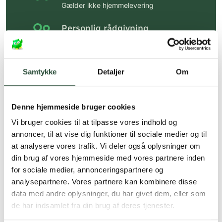
Gælder ikke hjemmelevering
Personlig rådgivning
Få hjælp til din webordre
på:
kundeservice@uglecare.dk
Samtykke
Detaljer
Om
Hurtig levering (30 min. i Kbh)
Hurtigt leveringen via GLS, og DAO
Denne hjemmeside bruger cookies
Faste lave priser*
Vi bruger cookies til at tilpasse vores indhold og
*Gælder ikke ernæringsprodukter.
annoncer, til at vise dig funktioner til sociale medier og til
at analysere vores trafik. Vi deler også oplysninger om
Stort udvalg af kendte
din brug af vores hjemmeside med vores partnere inden
produkter
for sociale medier, annonceringspartnere og
Vi tilbyder et stort udvalg af kendte
analysepartnere. Vores partnere kan kombinere disse
cremer, vitaminer og andre spændende
data med andre oplysninger, du har givet dem, eller som
produkter – altid til fast lav pris.
de har indsamlet fra din brug af deres tjenester.
Læs mere om Uglecare.dk her