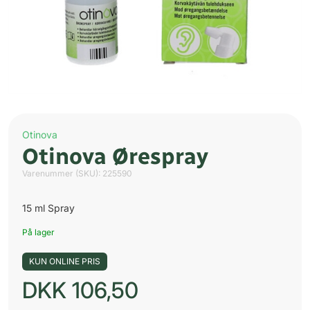
Otinova
Otinova Ørespray
Varenummer (SKU):
225590
15 ml Spray
På lager
KUN ONLINE PRIS
DKK
106,50