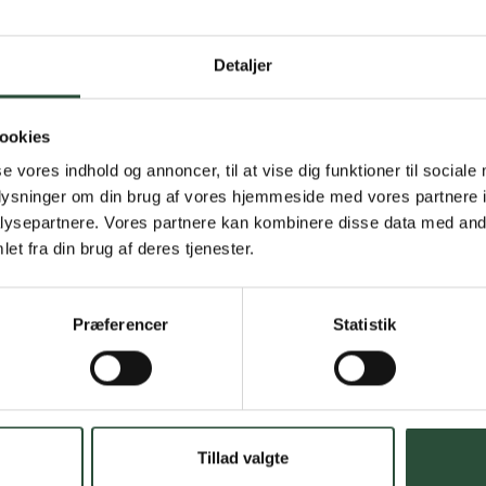
Gratis fragt 
Detaljer
Gælder ikke hjemmel
Personlig rå
ookies
se vores indhold og annoncer, til at vise dig funktioner til sociale
Få hjælp til din webo
oplysninger om din brug af vores hjemmeside med vores partnere i
ysepartnere. Vores partnere kan kombinere disse data med andr
Hurtig lever
et fra din brug af deres tjenester.
Hurtigt leveringen v
Præferencer
Statistik
Faste lave p
*Gælder ikke ernærin
Stort udvalg
Tillad valgte
Vi tilbyder et stort 