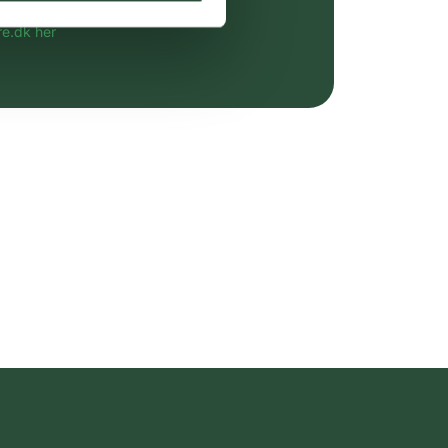
altid til fast lav pris.
e.dk her