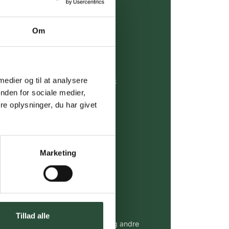
over 349 kr.
Om
evering
dgivning
 medier og til at analysere
rdre på:
kundeservice@uglecare.dk
nden for sociale medier,
e oplysninger, du har givet
ing (30 min. i Kbh)
ia GLS, og DAO
Marketing
riser*
gsprodukter.
 af kendte produkter
Tillad alle
udvalg af kendte cremer, vitaminer og andre