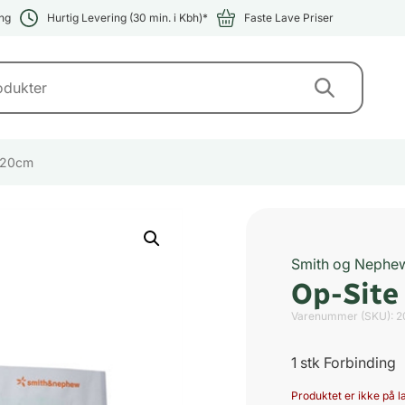
ng
Hurtig Levering (30 min. i Kbh)*
Faste Lave Priser
5x20cm
Smith og Nephe
Op-Site
Varenummer (SKU):
2
1 stk Forbinding
Produktet er ikke på la