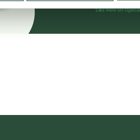
spændende produkter – 
Læs mere om Uglecar