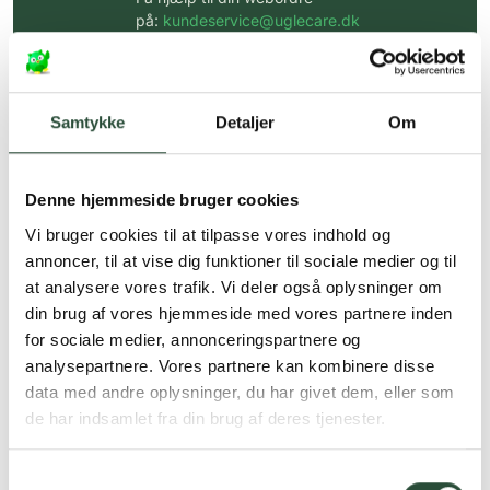
på:
kundeservice@uglecare.dk
Hurtig levering (30 min. i Kbh)
Hurtigt leveringen via GLS, og DAO
Samtykke
Detaljer
Om
Faste lave priser*
*Gælder ikke ernæringsprodukter.
Denne hjemmeside bruger cookies
Vi bruger cookies til at tilpasse vores indhold og
Stort udvalg af kendte
produkter
annoncer, til at vise dig funktioner til sociale medier og til
at analysere vores trafik. Vi deler også oplysninger om
Vi tilbyder et stort udvalg af kendte
din brug af vores hjemmeside med vores partnere inden
cremer, vitaminer og andre spændende
produkter – altid til fast lav pris.
for sociale medier, annonceringspartnere og
Læs mere om Uglecare.dk her
analysepartnere. Vores partnere kan kombinere disse
data med andre oplysninger, du har givet dem, eller som
de har indsamlet fra din brug af deres tjenester.
Samtykkevalg