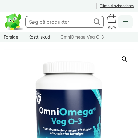
Tilmeld nyhedsbrev
Kurv
Forside
|
Kosttilskud
|
OmniOmega Veg O-3