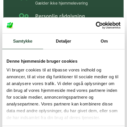
Gælder ikke hjemmelevering
Personlig rådgivning
Få hjælp til din webordre
på:
kundeservice@uglecare.dk
Samtykke
Detaljer
Om
Hurtig levering (30 min. i Kbh)
Hurtigt leveringen via GLS, og DAO
Denne hjemmeside bruger cookies
Faste lave priser*
Vi bruger cookies til at tilpasse vores indhold og
*Gælder ikke ernæringsprodukter.
annoncer, til at vise dig funktioner til sociale medier og til
at analysere vores trafik. Vi deler også oplysninger om
Stort udvalg af kendte
din brug af vores hjemmeside med vores partnere inden
produkter
for sociale medier, annonceringspartnere og
Vi tilbyder et stort udvalg af kendte
analysepartnere. Vores partnere kan kombinere disse
cremer, vitaminer og andre spændende
data med andre oplysninger, du har givet dem, eller som
produkter – altid til fast lav pris.
de har indsamlet fra din brug af deres tjenester.
Læs mere om Uglecare.dk her