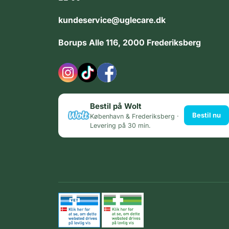
kundeservice@uglecare.dk
Borups Alle 116, 2000 Frederiksberg
Bestil på Wolt
Bestil nu
København & Frederiksberg ·
Levering på 30 min.