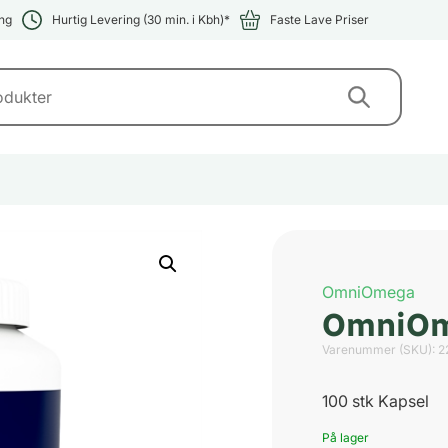
ng
Hurtig Levering (30 min. i Kbh)*
Faste Lave Priser
OmniOmega
OmniOme
Varenummer (SKU):
2
100 stk Kapsel
På lager