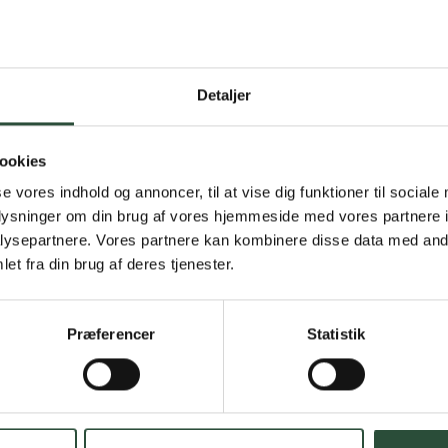
Detaljer
Gratis fragt 
Gælder ikke hjemmel
ookies
se vores indhold og annoncer, til at vise dig funktioner til sociale
Personlig rå
oplysninger om din brug af vores hjemmeside med vores partnere i
ysepartnere. Vores partnere kan kombinere disse data med andr
Få hjælp til din webo
et fra din brug af deres tjenester.
Hurtig lever
Præferencer
Statistik
Hurtigt leveringen v
Faste lave p
*Gælder ikke ernærin