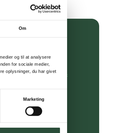
Om
over 349 kr.
evering
 medier og til at analysere
dgivning
nden for sociale medier,
e oplysninger, du har givet
rdre på:
kundeservice@uglecare.dk
ing (30 min. i Kbh)
Marketing
ia GLS, og DAO
riser*
gsprodukter.