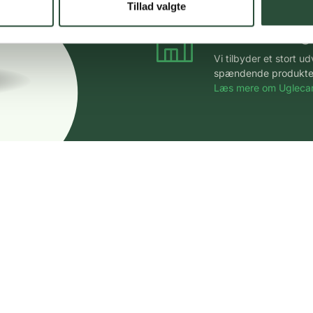
Tillad valgte
Stort udvalg
Vi tilbyder et stort 
spændende produkter – 
Læs mere om Uglecar