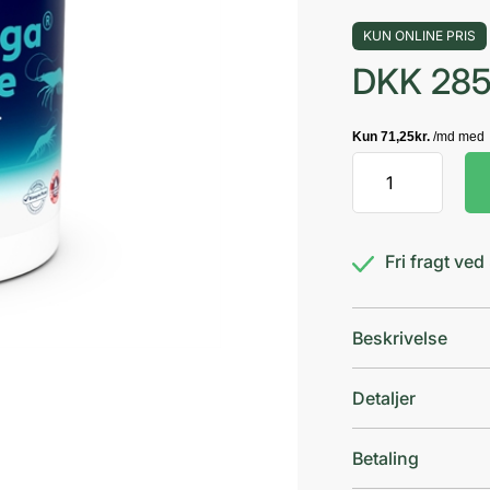
KUN ONLINE PRIS
DKK
285
OmniOmega
Krill
Olie
antal
Fri fragt ve
Beskrivelse
Detaljer
Betaling