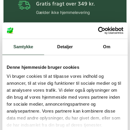
Gratis fragt over 349 kr.
Gælder ikke hjemmelevering
Personlig rådgivning
Få hjælp til din webordre
på:
kundeservice@uglecare.dk
Samtykke
Detaljer
Om
Hurtig levering (30 min. i Kbh)
Hurtigt leveringen via GLS, og DAO
Denne hjemmeside bruger cookies
Faste lave priser*
Vi bruger cookies til at tilpasse vores indhold og
annoncer, til at vise dig funktioner til sociale medier og til
*Gælder ikke ernæringsprodukter.
at analysere vores trafik. Vi deler også oplysninger om
din brug af vores hjemmeside med vores partnere inden
Stort udvalg af kendte
produkter
for sociale medier, annonceringspartnere og
analysepartnere. Vores partnere kan kombinere disse
Vi tilbyder et stort udvalg af kendte
data med andre oplysninger, du har givet dem, eller som
cremer, vitaminer og andre spændende
de har indsamlet fra din brug af deres tjenester.
produkter – altid til fast lav pris.