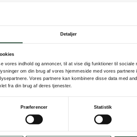
Detaljer
Gratis fragt 
ookies
Gælder ikke hjemmel
se vores indhold og annoncer, til at vise dig funktioner til sociale
oplysninger om din brug af vores hjemmeside med vores partnere i
Personlig rå
ysepartnere. Vores partnere kan kombinere disse data med andr
et fra din brug af deres tjenester.
Få hjælp til din webo
Hurtig lever
Præferencer
Statistik
Hurtigt leveringen v
Faste lave p