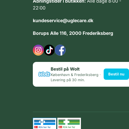
Åbningstider i butikken:
Alle dage 8:00 -
22:00
kundeservice@uglecare.dk
Borups Alle 116, 2000 Frederiksberg
Bestil på Wolt
Bestil nu
København & Frederiksberg ·
Levering på 30 min.