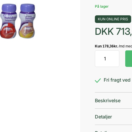
På lager
KUN ONLINE PRIS
DKK
713
Nutridrink
Compact
Pro.
Mix
Fri fragt ve
antal
Beskrivelse
Detaljer