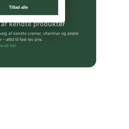
gsprodukter.
Tillad alle
 af kendte produkter
udvalg af kendte cremer, vitaminer og andre
altid til fast lav pris.
e.dk her