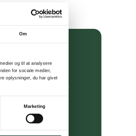
Om
over 349 kr.
evering
 medier og til at analysere
nden for sociale medier,
dgivning
e oplysninger, du har givet
rdre på:
kundeservice@uglecare.dk
ing (30 min. i Kbh)
Marketing
ia GLS, og DAO
riser*