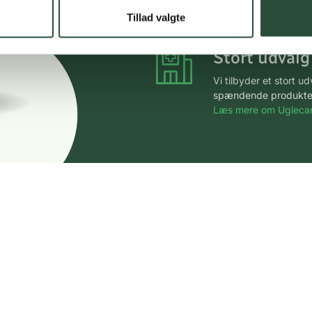
*Gælder ikke ernærin
Tillad valgte
Stort udvalg
Vi tilbyder et stort 
spændende produkter – 
Læs mere om Uglecar