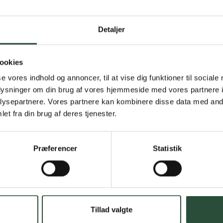
Gratis fragt 
Detaljer
Gælder ikke hjemmel
ookies
Personlig rå
se vores indhold og annoncer, til at vise dig funktioner til sociale
oplysninger om din brug af vores hjemmeside med vores partnere i
Få hjælp til din webo
ysepartnere. Vores partnere kan kombinere disse data med andr
et fra din brug af deres tjenester.
Hurtig lever
Hurtigt leveringen v
Præferencer
Statistik
Faste lave p
*Gælder ikke ernærin
Stort udvalg
Tillad valgte