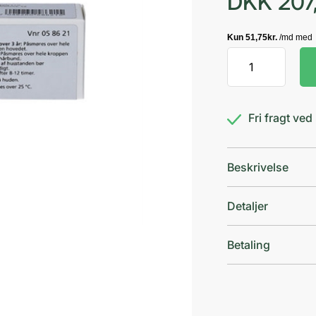
DKK
207
Nix
5%
antal
Fri fragt ve
Beskrivelse
Detaljer
Betaling