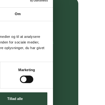
over 349 kr.
Om
evering
dgivning
 medier og til at analysere
nden for sociale medier,
rdre på:
kundeservice@uglecare.dk
e oplysninger, du har givet
ing (30 min. i Kbh)
ia GLS, og DAO
Marketing
riser*
gsprodukter.
 af kendte produkter
Tillad alle