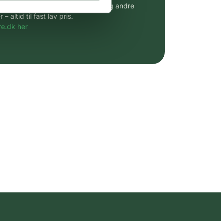
udvalg af kendte cremer, vitaminer og andre
altid til fast lav pris.
e.dk her