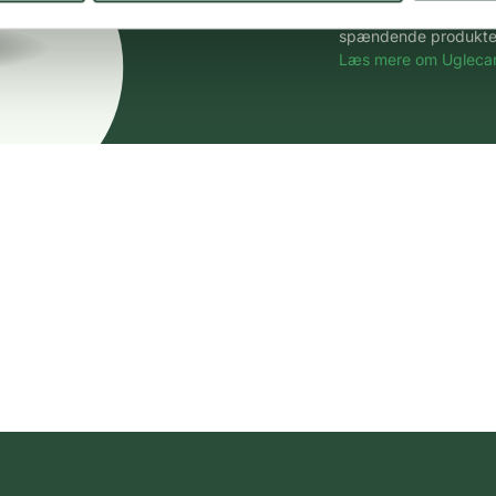
Vi tilbyder et stort 
spændende produkter – 
Læs mere om Uglecar