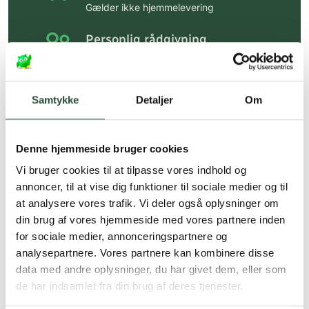
Gælder ikke hjemmelevering
Personlig rådgivning
Få hjælp til din webordre
på:
kundeservice@uglecare.dk
Samtykke
Detaljer
Om
Hurtig levering (30 min. i Kbh)
Hurtigt leveringen via GLS, og DAO
Denne hjemmeside bruger cookies
Faste lave priser*
Vi bruger cookies til at tilpasse vores indhold og
*Gælder ikke ernæringsprodukter.
annoncer, til at vise dig funktioner til sociale medier og til
at analysere vores trafik. Vi deler også oplysninger om
Stort udvalg af kendte
din brug af vores hjemmeside med vores partnere inden
produkter
for sociale medier, annonceringspartnere og
Vi tilbyder et stort udvalg af kendte
analysepartnere. Vores partnere kan kombinere disse
cremer, vitaminer og andre spændende
data med andre oplysninger, du har givet dem, eller som
produkter – altid til fast lav pris.
de har indsamlet fra din brug af deres tjenester.
Læs mere om Uglecare.dk her