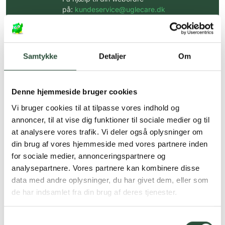
på:
kundeservice@uglecare.dk
Hurtig levering (30 min. i Kbh)
Hurtigt leveringen via GLS, og DAO
Samtykke
Detaljer
Om
Faste lave priser*
*Gælder ikke ernæringsprodukter.
Denne hjemmeside bruger cookies
Vi bruger cookies til at tilpasse vores indhold og
Stort udvalg af kendte
produkter
annoncer, til at vise dig funktioner til sociale medier og til
at analysere vores trafik. Vi deler også oplysninger om
Vi tilbyder et stort udvalg af kendte
din brug af vores hjemmeside med vores partnere inden
cremer, vitaminer og andre spændende
produkter – altid til fast lav pris.
for sociale medier, annonceringspartnere og
Læs mere om Uglecare.dk her
analysepartnere. Vores partnere kan kombinere disse
data med andre oplysninger, du har givet dem, eller som
de har indsamlet fra din brug af deres tjenester.
Samtykkevalg