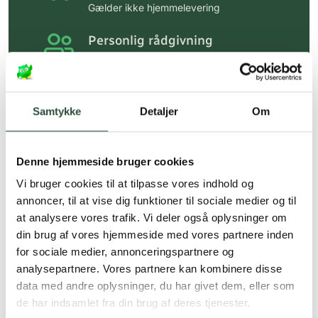
Gælder ikke hjemmelevering
Personlig rådgivning
Få hjælp til din webordre
på:
kundeservice@uglecare.dk
Hurtig levering (30 min. i Kbh)
Samtykke
Detaljer
Om
Hurtigt leveringen via GLS, og DAO
Denne hjemmeside bruger cookies
Faste lave priser*
Vi bruger cookies til at tilpasse vores indhold og
*Gælder ikke ernæringsprodukter.
annoncer, til at vise dig funktioner til sociale medier og til
Stort udvalg af kendte
at analysere vores trafik. Vi deler også oplysninger om
produkter
din brug af vores hjemmeside med vores partnere inden
for sociale medier, annonceringspartnere og
Vi tilbyder et stort udvalg af kendte
cremer, vitaminer og andre spændende
analysepartnere. Vores partnere kan kombinere disse
produkter – altid til fast lav pris.
data med andre oplysninger, du har givet dem, eller som
Læs mere om Uglecare.dk her
de har indsamlet fra din brug af deres tjenester.