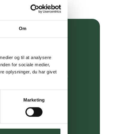
Om
over 349 kr.
evering
 medier og til at analysere
dgivning
nden for sociale medier,
e oplysninger, du har givet
rdre på:
kundeservice@uglecare.dk
ing (30 min. i Kbh)
Marketing
ia GLS, og DAO
riser*
gsprodukter.