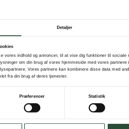
Detaljer
Gratis fragt 
Gælder ikke hjemmel
ookies
se vores indhold og annoncer, til at vise dig funktioner til sociale
Personlig rå
oplysninger om din brug af vores hjemmeside med vores partnere i
ysepartnere. Vores partnere kan kombinere disse data med andr
Få hjælp til din webo
et fra din brug af deres tjenester.
Hurtig lever
Præferencer
Statistik
Hurtigt leveringen v
Faste lave p
*Gælder ikke ernærin