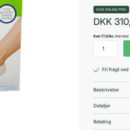
KUN ONLINE PRIS
DKK
310
NatraCure
Gel-
footies
antal
Fri fragt ve
Beskrivelse
Detaljer
Betaling