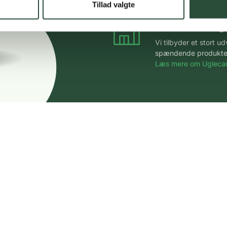
Tillad valgte
Stort udvalg
Vi tilbyder et stort 
spændende produkter – 
Læs mere om Uglecar