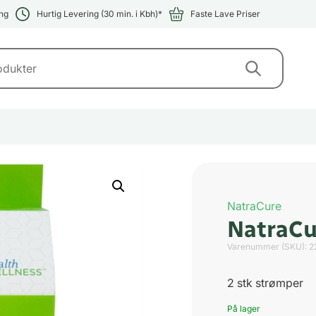
ng
Hurtig Levering (30 min. i Kbh)*
Faste Lave Priser
NatraCure
NatraCu
Varenummer (SKU):
2
2 stk strømper
På lager