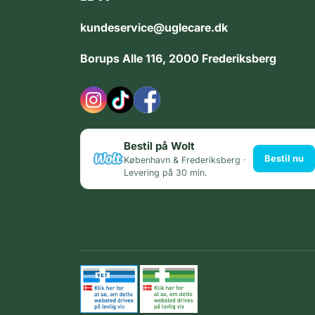
kundeservice@uglecare.dk
Borups Alle 116, 2000 Frederiksberg
Bestil på Wolt
Bestil nu
København & Frederiksberg ·
Levering på 30 min.