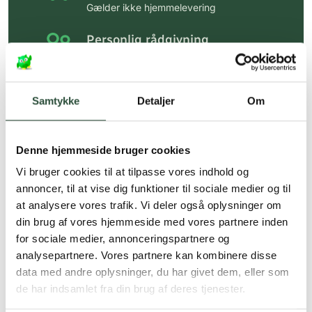
Gælder ikke hjemmelevering
Personlig rådgivning
Få hjælp til din webordre
på:
kundeservice@uglecare.dk
Samtykke
Detaljer
Om
Hurtig levering (30 min. i Kbh)
Hurtigt leveringen via GLS, og DAO
Denne hjemmeside bruger cookies
Faste lave priser*
Vi bruger cookies til at tilpasse vores indhold og
*Gælder ikke ernæringsprodukter.
annoncer, til at vise dig funktioner til sociale medier og til
at analysere vores trafik. Vi deler også oplysninger om
Stort udvalg af kendte
din brug af vores hjemmeside med vores partnere inden
produkter
for sociale medier, annonceringspartnere og
Vi tilbyder et stort udvalg af kendte
analysepartnere. Vores partnere kan kombinere disse
cremer, vitaminer og andre spændende
data med andre oplysninger, du har givet dem, eller som
produkter – altid til fast lav pris.
de har indsamlet fra din brug af deres tjenester.
Læs mere om Uglecare.dk her