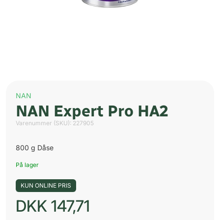
NAN
NAN Expert Pro HA2
Varenummer (SKU):
227905
800 g Dåse
På lager
KUN ONLINE PRIS
DKK
147,71