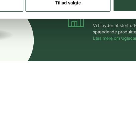
Tillad valgte
Stort udvalg
Vi tilbyder et stort 
spændende produkter – 
Læs mere om Uglecar