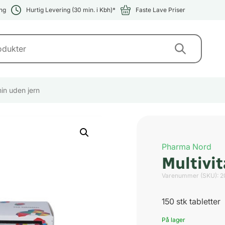
ng
Hurtig Levering (30 min. i Kbh)*
Faste Lave Priser
min uden jern
Pharma Nord
Multivi
Varenummer (SKU):
2
150 stk tabletter
På lager