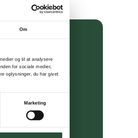
Om
over 349 kr.
evering
 medier og til at analysere
dgivning
nden for sociale medier,
e oplysninger, du har givet
rdre på:
kundeservice@uglecare.dk
ing (30 min. i Kbh)
Marketing
ia GLS, og DAO
riser*
gsprodukter.