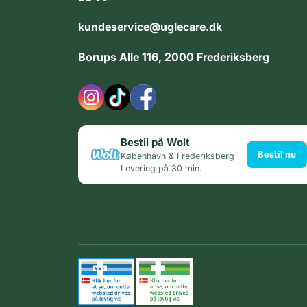
kundeservice@uglecare.dk
Borups Alle 116, 2000 Frederiksberg
Bestil på Wolt
Bestil nu
København & Frederiksberg ·
Levering på 30 min.