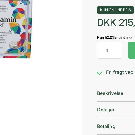
KUN ONLINE PRIS
DKK
215
Multivitamin
uden
jern
antal
Fri fragt ve
Beskrivelse
Detaljer
Betaling