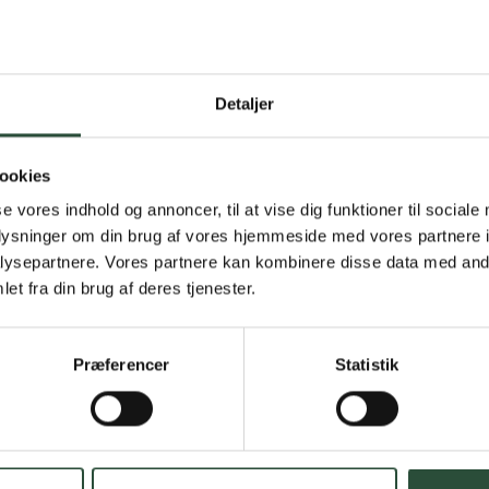
Detaljer
Gratis fragt 
Gælder ikke hjemmel
ookies
se vores indhold og annoncer, til at vise dig funktioner til sociale
Personlig rå
oplysninger om din brug af vores hjemmeside med vores partnere i
ysepartnere. Vores partnere kan kombinere disse data med andr
Få hjælp til din webo
et fra din brug af deres tjenester.
Hurtig lever
Præferencer
Statistik
Hurtigt leveringen v
Faste lave p
*Gælder ikke ernærin