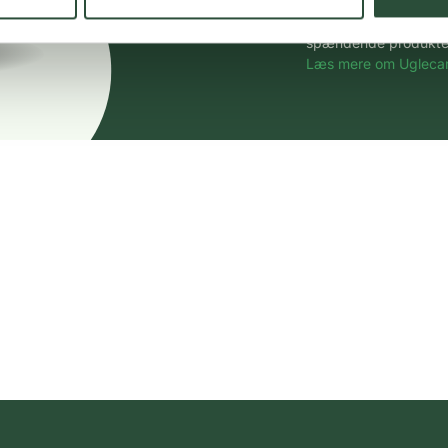
Vi tilbyder et stort 
spændende produkter – 
Læs mere om Uglecar