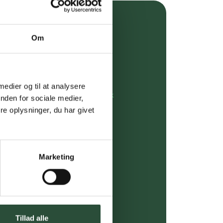
over 349 kr.
Om
evering
dgivning
 medier og til at analysere
rdre på:
kundeservice@uglecare.dk
nden for sociale medier,
e oplysninger, du har givet
ing (30 min. i Kbh)
ia GLS, og DAO
Marketing
riser*
gsprodukter.
 af kendte produkter
Tillad alle