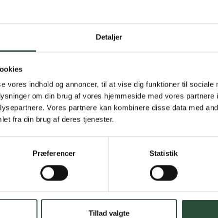
Gratis fragt 
Detaljer
Gælder ikke hjemmel
ookies
Personlig rå
se vores indhold og annoncer, til at vise dig funktioner til sociale
Få hjælp til din webo
oplysninger om din brug af vores hjemmeside med vores partnere i
ysepartnere. Vores partnere kan kombinere disse data med andr
Hurtig lever
et fra din brug af deres tjenester.
Hurtigt leveringen v
Præferencer
Statistik
Faste lave p
*Gælder ikke ernærin
Stort udvalg
Tillad valgte