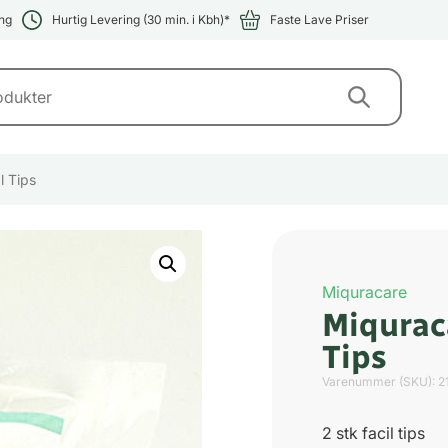
ng
Hurtig Levering (30 min. i Kbh)*
Faste Lave Priser
l Tips
Miquracare
Miqurac
Tips
Varenummer (SKU):
2
2 stk facil tips