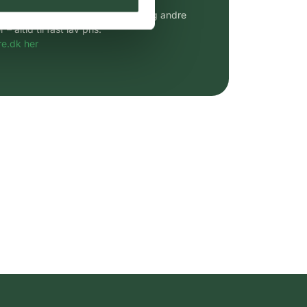
udvalg af kendte cremer, vitaminer og andre
altid til fast lav pris.
e.dk her