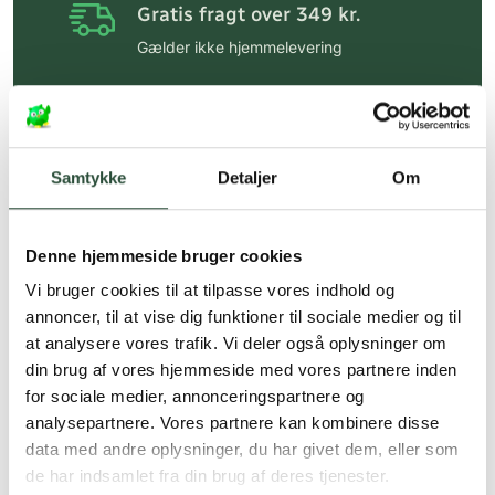
Gratis fragt over 349 kr.
Gælder ikke hjemmelevering
Personlig rådgivning
Få hjælp til din webordre
på:
kundeservice@uglecare.dk
Samtykke
Detaljer
Om
Hurtig levering (30 min. i Kbh)
Hurtigt leveringen via GLS, og DAO
Denne hjemmeside bruger cookies
Faste lave priser*
Vi bruger cookies til at tilpasse vores indhold og
annoncer, til at vise dig funktioner til sociale medier og til
*Gælder ikke ernæringsprodukter.
at analysere vores trafik. Vi deler også oplysninger om
din brug af vores hjemmeside med vores partnere inden
Stort udvalg af kendte
produkter
for sociale medier, annonceringspartnere og
analysepartnere. Vores partnere kan kombinere disse
Vi tilbyder et stort udvalg af kendte
data med andre oplysninger, du har givet dem, eller som
cremer, vitaminer og andre spændende
de har indsamlet fra din brug af deres tjenester.
produkter – altid til fast lav pris.