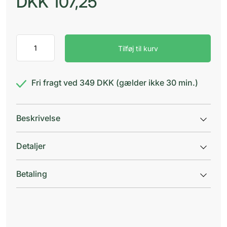
DKK
107,25
Miquracare
Tilføj til kurv
Peel
Me
Facial
Tips
Fri fragt ved 349 DKK (gælder ikke 30 min.)
antal
Beskrivelse
Detaljer
Betaling