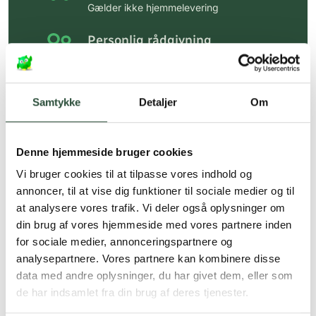
Gælder ikke hjemmelevering
Personlig rådgivning
Få hjælp til din webordre
på:
kundeservice@uglecare.dk
Samtykke
Detaljer
Om
Hurtig levering (30 min. i Kbh)
Hurtigt leveringen via GLS, og DAO
Denne hjemmeside bruger cookies
Faste lave priser*
Vi bruger cookies til at tilpasse vores indhold og
*Gælder ikke ernæringsprodukter.
annoncer, til at vise dig funktioner til sociale medier og til
at analysere vores trafik. Vi deler også oplysninger om
Stort udvalg af kendte
din brug af vores hjemmeside med vores partnere inden
produkter
for sociale medier, annonceringspartnere og
Vi tilbyder et stort udvalg af kendte
analysepartnere. Vores partnere kan kombinere disse
cremer, vitaminer og andre spændende
data med andre oplysninger, du har givet dem, eller som
produkter – altid til fast lav pris.
de har indsamlet fra din brug af deres tjenester.
Læs mere om Uglecare.dk her