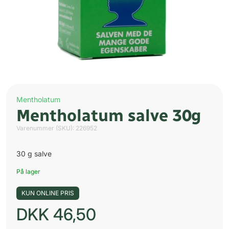
Mentholatum
Mentholatum salve 30g
Varenummer (SKU):
226952
30 g salve
På lager
KUN ONLINE PRIS
DKK
46,50