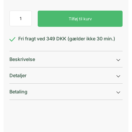
Mentholatum
Tilføj til kurv
salve
30g
antal
Fri fragt ved 349 DKK (gælder ikke 30 min.)
Beskrivelse
Detaljer
Betaling