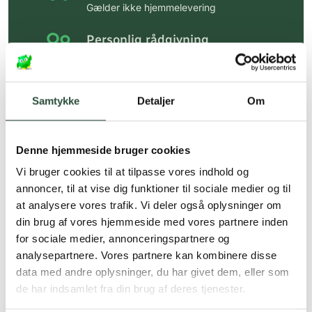
Gælder ikke hjemmelevering
Personlig rådgivning
Få hjælp til din webordre
på:
kundeservice@uglecare.dk
Samtykke
Detaljer
Om
Hurtig levering (30 min. i Kbh)
Hurtigt leveringen via GLS, og DAO
Denne hjemmeside bruger cookies
Faste lave priser*
Vi bruger cookies til at tilpasse vores indhold og
*Gælder ikke ernæringsprodukter.
annoncer, til at vise dig funktioner til sociale medier og til
at analysere vores trafik. Vi deler også oplysninger om
Stort udvalg af kendte
din brug af vores hjemmeside med vores partnere inden
produkter
for sociale medier, annonceringspartnere og
Vi tilbyder et stort udvalg af kendte
analysepartnere. Vores partnere kan kombinere disse
cremer, vitaminer og andre spændende
data med andre oplysninger, du har givet dem, eller som
produkter – altid til fast lav pris.
de har indsamlet fra din brug af deres tjenester.
Læs mere om Uglecare.dk her