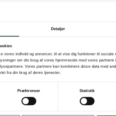
Detaljer
Gratis fragt 
ookies
Gælder ikke hjemmel
se vores indhold og annoncer, til at vise dig funktioner til sociale
oplysninger om din brug af vores hjemmeside med vores partnere i
Personlig rå
ysepartnere. Vores partnere kan kombinere disse data med andr
et fra din brug af deres tjenester.
Få hjælp til din webo
Hurtig lever
Præferencer
Statistik
Hurtigt leveringen v
Faste lave p