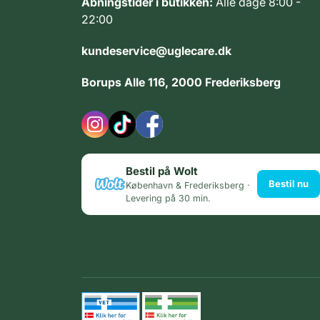
Åbningstider i butikken:
Alle dage 8:00 -
22:00
kundeservice@uglecare.dk
Borups Alle 116, 2000 Frederiksberg
Bestil på Wolt
Bestil nu
København & Frederiksberg ·
Levering på 30 min.