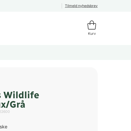
Tilmeld nyhedsbrev
Kurv
 Wildlife
x/Grå
22600
æske