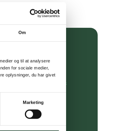
Om
over 349 kr.
evering
 medier og til at analysere
nden for sociale medier,
dgivning
e oplysninger, du har givet
rdre på:
kundeservice@uglecare.dk
ing (30 min. i Kbh)
Marketing
ia GLS, og DAO
riser*