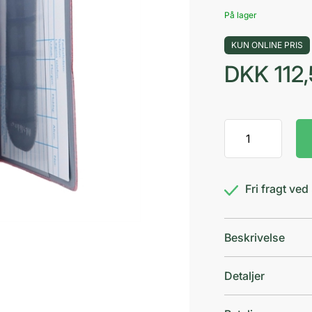
På lager
KUN ONLINE PRIS
DKK
112
Medidos
Wildlife
Bordeaux/Grå
antal
Fri fragt ve
Beskrivelse
Detaljer