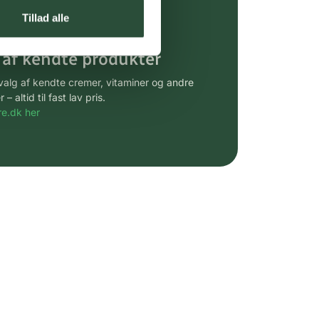
gsprodukter.
Tillad alle
 af kendte produkter
udvalg af kendte cremer, vitaminer og andre
altid til fast lav pris.
e.dk her