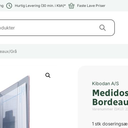
ng
Hurtig Levering (30 min. i Kbh)*
Faste Lave Priser
deaux/Grå
Kibodan A/S
Medidos
Bordeau
Varenummer (SKU):
2
1 stk doserings