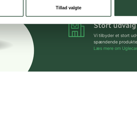
*Gælder ikke ernærin
Tillad valgte
Stort udvalg
Vi tilbyder et stort 
spændende produkter – 
Læs mere om Uglecar