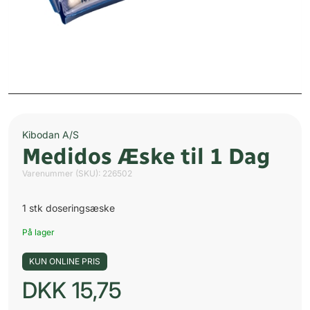
Kibodan A/S
Medidos Æske til 1 Dag
Varenummer (SKU):
226502
1 stk doseringsæske
På lager
KUN ONLINE PRIS
DKK
15,75