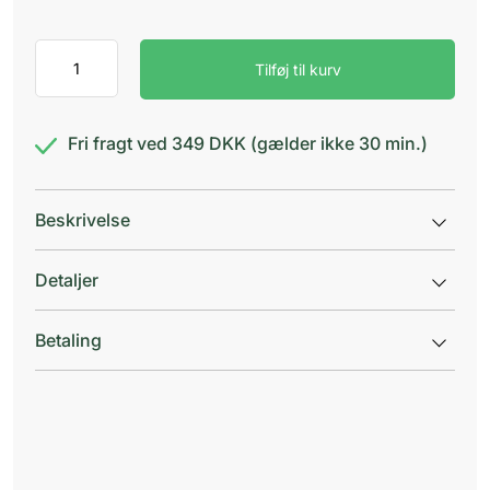
Medidos
Tilføj til kurv
Æske
til
1
Dag
Fri fragt ved 349 DKK (gælder ikke 30 min.)
antal
Beskrivelse
Detaljer
Betaling