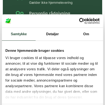
Gælder ikke hjemmelevering
Personlig rådgivning
Få hjælp til din webordre
på:
kundeservice@uglecare.dk
Samtykke
Detaljer
Om
Hurtig levering (30 min. i Kbh)
Hurtigt leveringen via GLS, og DAO
Denne hjemmeside bruger cookies
Faste lave priser*
Vi bruger cookies til at tilpasse vores indhold og
*Gælder ikke ernæringsprodukter.
annoncer, til at vise dig funktioner til sociale medier og til
at analysere vores trafik. Vi deler også oplysninger om
Stort udvalg af kendte
din brug af vores hjemmeside med vores partnere inden
produkter
for sociale medier, annonceringspartnere og
Vi tilbyder et stort udvalg af kendte
analysepartnere. Vores partnere kan kombinere disse
cremer, vitaminer og andre spændende
data med andre oplysninger, du har givet dem, eller som
produkter – altid til fast lav pris.
de har indsamlet fra din brug af deres tjenester.
Læs mere om Uglecare.dk her