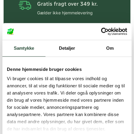
Gratis fragt over 349 kr.
Gælder ikke hjemmelevering
Personlig rådgivning
Få hjælp til din webordre
på:
kundeservice@uglecare.dk
Samtykke
Detaljer
Om
Hurtig levering (30 min. i Kbh)
Hurtigt leveringen via GLS, og DAO
Denne hjemmeside bruger cookies
Faste lave priser*
Vi bruger cookies til at tilpasse vores indhold og
annoncer, til at vise dig funktioner til sociale medier og til
*Gælder ikke ernæringsprodukter.
at analysere vores trafik. Vi deler også oplysninger om
din brug af vores hjemmeside med vores partnere inden
Stort udvalg af kendte
produkter
for sociale medier, annonceringspartnere og
analysepartnere. Vores partnere kan kombinere disse
Vi tilbyder et stort udvalg af kendte
data med andre oplysninger, du har givet dem, eller som
cremer, vitaminer og andre spændende
de har indsamlet fra din brug af deres tjenester.
produkter – altid til fast lav pris.