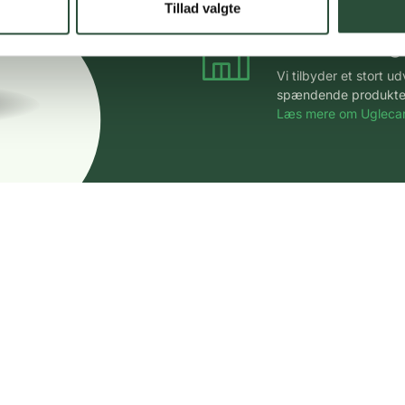
Tillad valgte
Stort udvalg
Vi tilbyder et stort 
spændende produkter – 
Læs mere om Uglecar