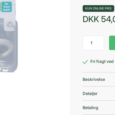
KUN ONLINE PRIS
DKK
54,
MAM
bite&relax
str.1
antal
Fri fragt ve
Beskrivelse
Detaljer
Betaling