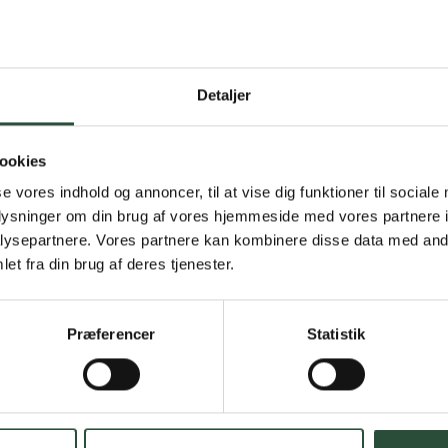
Detaljer
Gratis fragt 
Gælder ikke hjemmel
ookies
se vores indhold og annoncer, til at vise dig funktioner til sociale
Personlig rå
oplysninger om din brug af vores hjemmeside med vores partnere i
ysepartnere. Vores partnere kan kombinere disse data med andr
Få hjælp til din webo
et fra din brug af deres tjenester.
Hurtig lever
Præferencer
Statistik
Hurtigt leveringen v
Faste lave p
*Gælder ikke ernærin