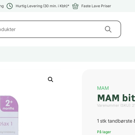
ng
Hurtig Levering (30 min. i Kbh)*
Faste Lave Priser
MAM
MAM bit
Varenummer (SKU):
2
1 stk tandbørste 
På lager