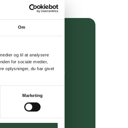
Om
over 349 kr.
evering
 medier og til at analysere
dgivning
nden for sociale medier,
e oplysninger, du har givet
rdre på:
kundeservice@uglecare.dk
ing (30 min. i Kbh)
Marketing
ia GLS, og DAO
riser*
gsprodukter.