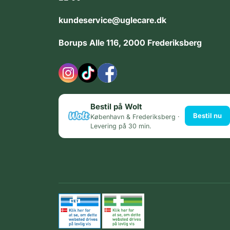
kundeservice@uglecare.dk
Borups Alle 116, 2000 Frederiksberg
Bestil på Wolt
Bestil nu
København & Frederiksberg ·
Levering på 30 min.