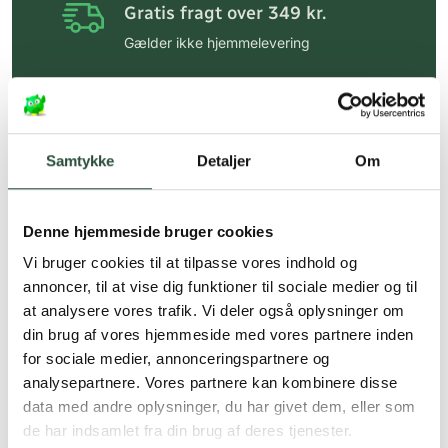
Gratis fragt over 349 kr.
Gælder ikke hjemmelevering
Personlig rådgivning
Få hjælp til din webordre
på:
kundeservice@uglecare.dk
Samtykke
Detaljer
Om
Hurtig levering (30 min. i Kbh)
Hurtigt leveringen via GLS, og DAO
Denne hjemmeside bruger cookies
Faste lave priser*
Vi bruger cookies til at tilpasse vores indhold og
annoncer, til at vise dig funktioner til sociale medier og til
*Gælder ikke ernæringsprodukter.
at analysere vores trafik. Vi deler også oplysninger om
din brug af vores hjemmeside med vores partnere inden
Stort udvalg af kendte
produkter
for sociale medier, annonceringspartnere og
analysepartnere. Vores partnere kan kombinere disse
Vi tilbyder et stort udvalg af kendte
data med andre oplysninger, du har givet dem, eller som
cremer, vitaminer og andre spændende
de har indsamlet fra din brug af deres tjenester.
produkter – altid til fast lav pris.