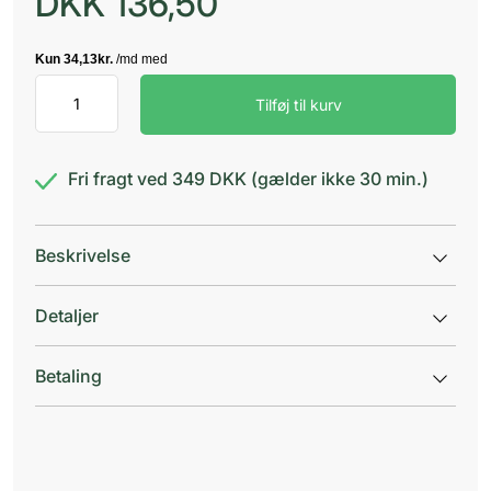
DKK
136,50
MAM
Tilføj til kurv
anti
colic
flaske
2pak
Fri fragt ved 349 DKK (gælder ikke 30 min.)
antal
Beskrivelse
Detaljer
Betaling