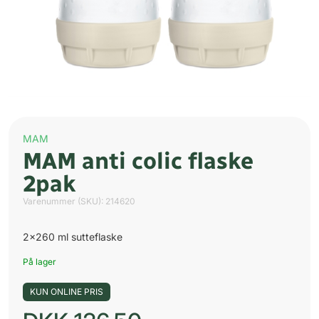
MAM
MAM anti colic flaske
2pak
Varenummer (SKU):
214620
2×260 ml sutteflaske
På lager
KUN ONLINE PRIS