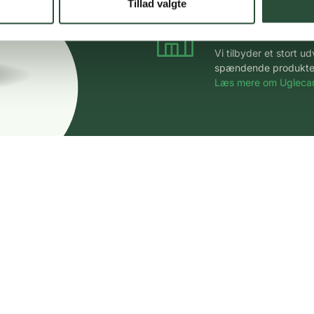
Tillad valgte
Stort udvalg
Vi tilbyder et stort 
spændende produkter – 
Læs mere om Uglecar