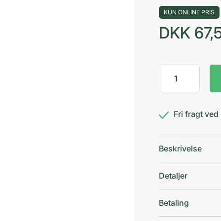
KUN ONLINE PRIS
DKK
67,
Mablet
Magnesium
depottabletter
60
Fri fragt ve
stk
antal
Beskrivelse
Detaljer
Betaling