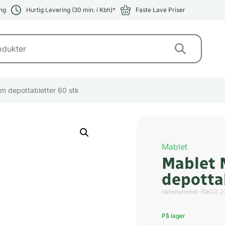
ng
Hurtig Levering (30 min. i Kbh)*
Faste Lave Priser
m depottabletter 60 stk
Mablet
Mablet
depotta
Varenummer (SKU):
2
På lager