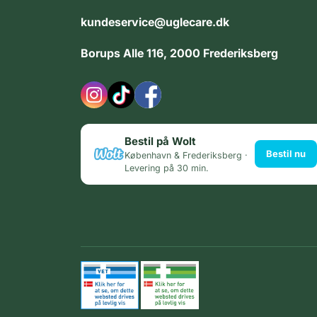
kundeservice@uglecare.dk
Borups Alle 116, 2000 Frederiksberg
Bestil på Wolt
Bestil nu
København & Frederiksberg ·
Levering på 30 min.