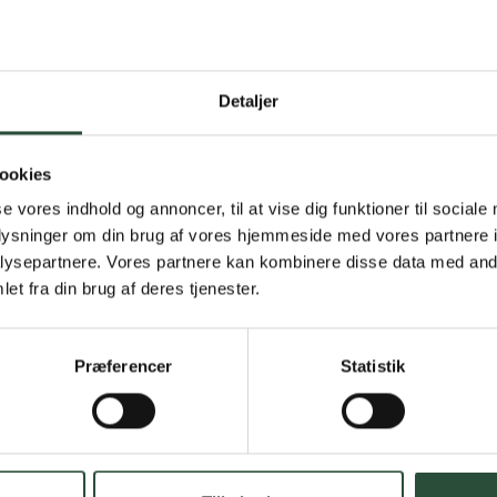
Detaljer
Gratis fragt 
Gælder ikke hjemmel
ookies
se vores indhold og annoncer, til at vise dig funktioner til sociale
Personlig rå
oplysninger om din brug af vores hjemmeside med vores partnere i
ysepartnere. Vores partnere kan kombinere disse data med andr
Få hjælp til din webo
et fra din brug af deres tjenester.
Hurtig lever
Præferencer
Statistik
Hurtigt leveringen v
Faste lave p
*Gælder ikke ernærin