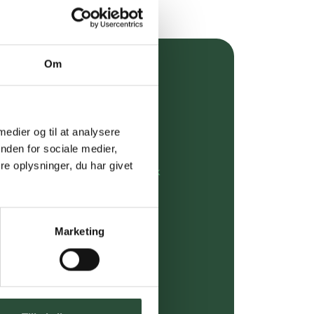
Om
over 349 kr.
evering
 medier og til at analysere
dgivning
nden for sociale medier,
e oplysninger, du har givet
rdre på:
kundeservice@uglecare.dk
ing (30 min. i Kbh)
Marketing
ia GLS, og DAO
riser*
gsprodukter.