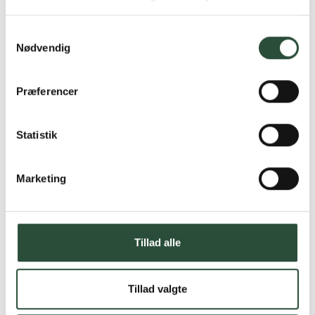
produkter – altid til fast lav pris.
Læs mere om Uglecare.dk her
Samtykkevalg
Nødvendig
Præferencer
Statistik
Marketing
Tillad alle
Tillad valgte