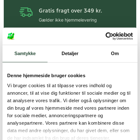
Gratis fragt over 349 kr.
Gælder ikke hjemmelevering
Personlig rådgivning
Få hjælp til din webordre
på:
kundeservice@uglecare.dk
Samtykke
Detaljer
Om
Hurtig levering (30 min. i Kbh)
Hurtigt leveringen via GLS, og DAO
Denne hjemmeside bruger cookies
Vi bruger cookies til at tilpasse vores indhold og
Faste lave priser*
annoncer, til at vise dig funktioner til sociale medier og til
*Gælder ikke ernæringsprodukter.
at analysere vores trafik. Vi deler også oplysninger om
din brug af vores hjemmeside med vores partnere inden
Stort udvalg af kendte
for sociale medier, annonceringspartnere og
produkter
analysepartnere. Vores partnere kan kombinere disse
Vi tilbyder et stort udvalg af kendte
data med andre oplysninger, du har givet dem, eller som
cremer, vitaminer og andre spændende
de har indsamlet fra din brug af deres tjenester.