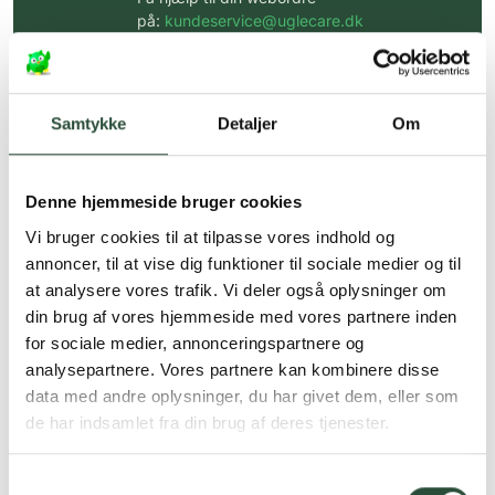
på:
kundeservice@uglecare.dk
Hurtig levering (30 min. i Kbh)
Hurtigt leveringen via GLS, og DAO
Samtykke
Detaljer
Om
Faste lave priser*
*Gælder ikke ernæringsprodukter.
Denne hjemmeside bruger cookies
Vi bruger cookies til at tilpasse vores indhold og
Stort udvalg af kendte
produkter
annoncer, til at vise dig funktioner til sociale medier og til
at analysere vores trafik. Vi deler også oplysninger om
Vi tilbyder et stort udvalg af kendte
din brug af vores hjemmeside med vores partnere inden
cremer, vitaminer og andre spændende
produkter – altid til fast lav pris.
for sociale medier, annonceringspartnere og
Læs mere om Uglecare.dk her
analysepartnere. Vores partnere kan kombinere disse
data med andre oplysninger, du har givet dem, eller som
de har indsamlet fra din brug af deres tjenester.
Samtykkevalg