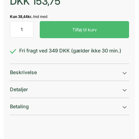
DKK
153,75
Livol
Tilføj til kurv
Skin
Support
112,5g
antal
Fri fragt ved 349 DKK (gælder ikke 30 min.)
Beskrivelse
Detaljer
Betaling