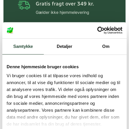
Gratis fragt over 349 kr.
Gælder ikke hjemmelevering
Personlig rådgivning
Få hjælp til din webordre
på:
kundeservice@uglecare.dk
Samtykke
Detaljer
Om
Hurtig levering (30 min. i Kbh)
Hurtigt leveringen via GLS, og DAO
Denne hjemmeside bruger cookies
Faste lave priser*
Vi bruger cookies til at tilpasse vores indhold og
annoncer, til at vise dig funktioner til sociale medier og til
*Gælder ikke ernæringsprodukter.
at analysere vores trafik. Vi deler også oplysninger om
din brug af vores hjemmeside med vores partnere inden
Stort udvalg af kendte
produkter
for sociale medier, annonceringspartnere og
analysepartnere. Vores partnere kan kombinere disse
Vi tilbyder et stort udvalg af kendte
data med andre oplysninger, du har givet dem, eller som
cremer, vitaminer og andre spændende
de har indsamlet fra din brug af deres tjenester.
produkter – altid til fast lav pris.