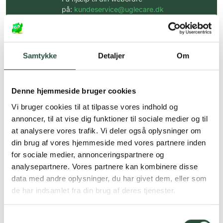
på:
kundeservice@uglecare.dk
Hurtig levering (30 min. i Kbh)
Hurtigt leveringen via GLS, og DAO
Samtykke
Detaljer
Om
Faste lave priser*
*Gælder ikke ernæringsprodukter.
Denne hjemmeside bruger cookies
Vi bruger cookies til at tilpasse vores indhold og
Stort udvalg af kendte
produkter
annoncer, til at vise dig funktioner til sociale medier og til
at analysere vores trafik. Vi deler også oplysninger om
Vi tilbyder et stort udvalg af kendte
din brug af vores hjemmeside med vores partnere inden
cremer, vitaminer og andre spændende
produkter – altid til fast lav pris.
for sociale medier, annonceringspartnere og
Læs mere om Uglecare.dk her
analysepartnere. Vores partnere kan kombinere disse
data med andre oplysninger, du har givet dem, eller som
de har indsamlet fra din brug af deres tjenester.
Samtykkevalg