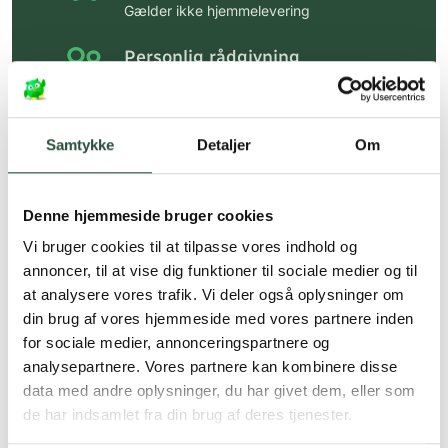
Gælder ikke hjemmelevering
Personlig rådgivning
Få hjælp til din webordre
på:
kundeservice@uglecare.dk
Samtykke
Detaljer
Om
Hurtig levering (30 min. i Kbh)
Hurtigt leveringen via GLS, og DAO
Denne hjemmeside bruger cookies
Faste lave priser*
Vi bruger cookies til at tilpasse vores indhold og
*Gælder ikke ernæringsprodukter.
annoncer, til at vise dig funktioner til sociale medier og til
at analysere vores trafik. Vi deler også oplysninger om
Stort udvalg af kendte
din brug af vores hjemmeside med vores partnere inden
produkter
for sociale medier, annonceringspartnere og
Vi tilbyder et stort udvalg af kendte
analysepartnere. Vores partnere kan kombinere disse
cremer, vitaminer og andre spændende
data med andre oplysninger, du har givet dem, eller som
produkter – altid til fast lav pris.
de har indsamlet fra din brug af deres tjenester.
Læs mere om Uglecare.dk her