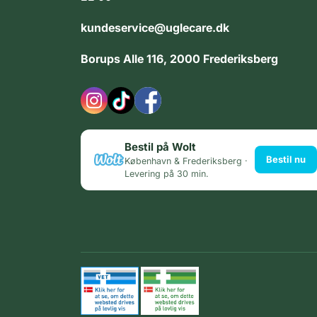
kundeservice@uglecare.dk
Borups Alle 116, 2000 Frederiksberg
Bestil på Wolt
Bestil nu
København & Frederiksberg ·
Levering på 30 min.