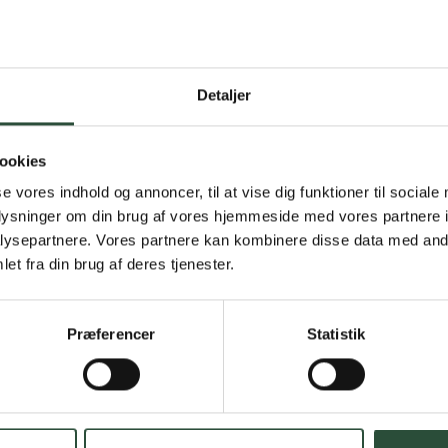
Detaljer
Gratis fragt 
Gælder ikke hjemmel
ookies
se vores indhold og annoncer, til at vise dig funktioner til sociale
Personlig rå
oplysninger om din brug af vores hjemmeside med vores partnere i
ysepartnere. Vores partnere kan kombinere disse data med andr
Få hjælp til din webo
et fra din brug af deres tjenester.
Hurtig lever
Præferencer
Statistik
Hurtigt leveringen v
Faste lave p
*Gælder ikke ernærin