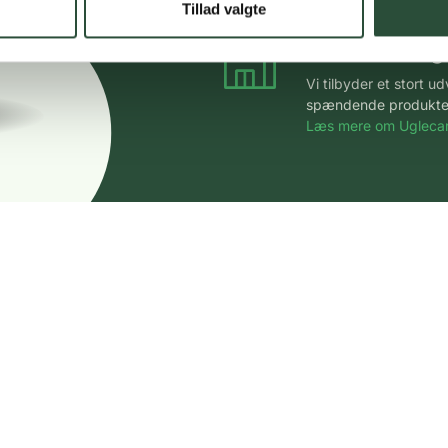
Tillad valgte
Stort udvalg
Vi tilbyder et stort 
spændende produkter – 
Læs mere om Uglecar