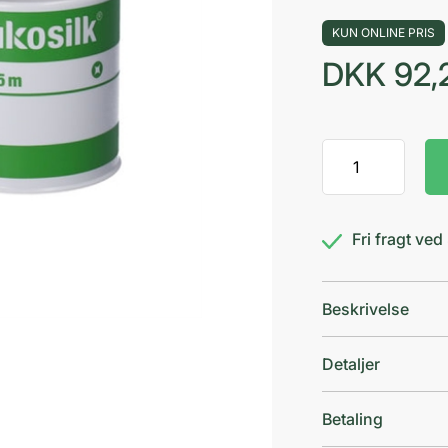
KUN ONLINE PRIS
DKK
92,
Leukosilk
5
cm
antal
Fri fragt ve
Beskrivelse
Detaljer
Betaling