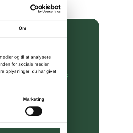
Om
over 349 kr.
evering
 medier og til at analysere
dgivning
nden for sociale medier,
e oplysninger, du har givet
rdre på:
kundeservice@uglecare.dk
ing (30 min. i Kbh)
Marketing
ia GLS, og DAO
riser*
gsprodukter.