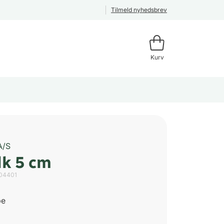
Tilmeld nyhedsbrev
Kurv
A/S
lk 5 cm
04401
pe