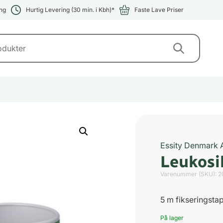
ng
Hurtig Levering (30 min. i Kbh)*
Faste Lave Priser
Essity Denmark 
Leukosi
Varenummer (SKU):
2
5 m fikseringsta
På lager