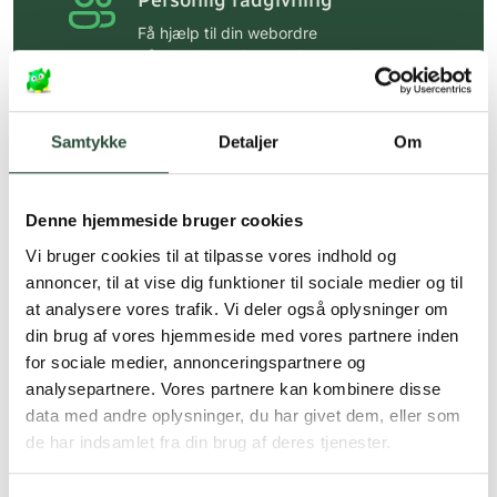
Personlig rådgivning
Få hjælp til din webordre
på:
kundeservice@uglecare.dk
Hurtig levering (30 min. i Kbh)
Hurtigt leveringen via GLS, og DAO
Samtykke
Detaljer
Om
Faste lave priser*
Denne hjemmeside bruger cookies
*Gælder ikke ernæringsprodukter.
Vi bruger cookies til at tilpasse vores indhold og
Stort udvalg af kendte
annoncer, til at vise dig funktioner til sociale medier og til
produkter
at analysere vores trafik. Vi deler også oplysninger om
Vi tilbyder et stort udvalg af kendte
din brug af vores hjemmeside med vores partnere inden
cremer, vitaminer og andre spændende
for sociale medier, annonceringspartnere og
produkter – altid til fast lav pris.
analysepartnere. Vores partnere kan kombinere disse
Læs mere om Uglecare.dk her
data med andre oplysninger, du har givet dem, eller som
de har indsamlet fra din brug af deres tjenester.