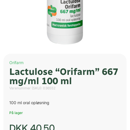
Orifarm
Lactulose “Orifarm” 667
mg/ml 100 ml
Varenummer (SKU):
036552
100 ml oral opløsning
På lager
DKK
40,50