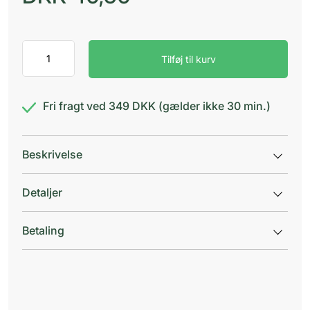
Lactulose
Tilføj til kurv
"Orifarm"
667
mg/ml
100
Fri fragt ved 349 DKK (gælder ikke 30 min.)
ml
antal
Beskrivelse
Detaljer
Betaling