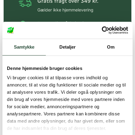
Gratis fragt over 349 kr.
Gælder ikke hjemmelevering
Personlig rådgivning
Få hjælp til din webordre
på:
kundeservice@uglecare.dk
Samtykke
Detaljer
Om
Hurtig levering (30 min. i Kbh)
Hurtigt leveringen via GLS, og DAO
Denne hjemmeside bruger cookies
Faste lave priser*
Vi bruger cookies til at tilpasse vores indhold og
annoncer, til at vise dig funktioner til sociale medier og til
*Gælder ikke ernæringsprodukter.
at analysere vores trafik. Vi deler også oplysninger om
Stort udvalg af kendte
din brug af vores hjemmeside med vores partnere inden
produkter
for sociale medier, annonceringspartnere og
analysepartnere. Vores partnere kan kombinere disse
Vi tilbyder et stort udvalg af kendte
cremer, vitaminer og andre spændende
data med andre oplysninger, du har givet dem, eller som
produkter – altid til fast lav pris.
de har indsamlet fra din brug af deres tjenester.
Læs mere om Uglecare.dk her