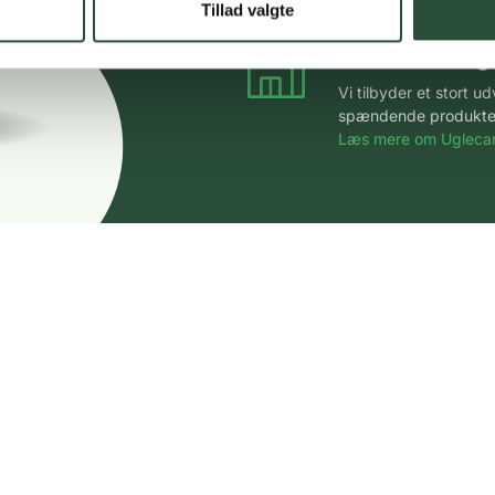
Tillad valgte
Stort udvalg
Vi tilbyder et stort 
spændende produkter – 
Læs mere om Uglecar