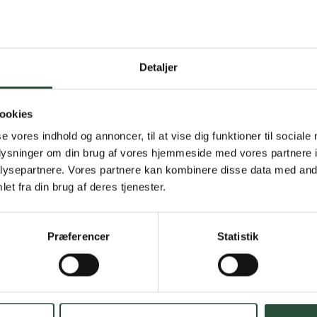
Detaljer
Gratis fragt 
Gælder ikke hjemmel
ookies
se vores indhold og annoncer, til at vise dig funktioner til sociale
Personlig rå
oplysninger om din brug af vores hjemmeside med vores partnere i
ysepartnere. Vores partnere kan kombinere disse data med andr
Få hjælp til din webo
et fra din brug af deres tjenester.
Hurtig lever
Præferencer
Statistik
Hurtigt leveringen v
Faste lave p
*Gælder ikke ernærin