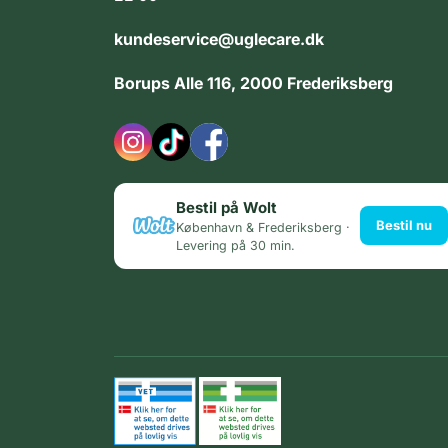
kundeservice@uglecare.dk
Borups Alle 116, 2000 Frederiksberg
Bestil på Wolt
Bestil nu
København & Frederiksberg ·
Levering på 30 min.