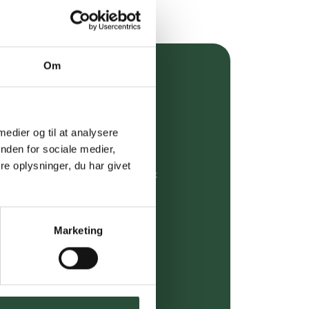
Om
over 349 kr.
evering
 medier og til at analysere
dgivning
nden for sociale medier,
e oplysninger, du har givet
rdre på:
kundeservice@uglecare.dk
ing (30 min. i Kbh)
Marketing
ia GLS, og DAO
riser*
gsprodukter.