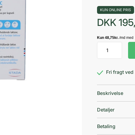
KUN ONLINE PRIS
DKK
195
Lactosolv
17500
FCC
antal
Fri fragt ve
Beskrivelse
Detaljer
Betaling