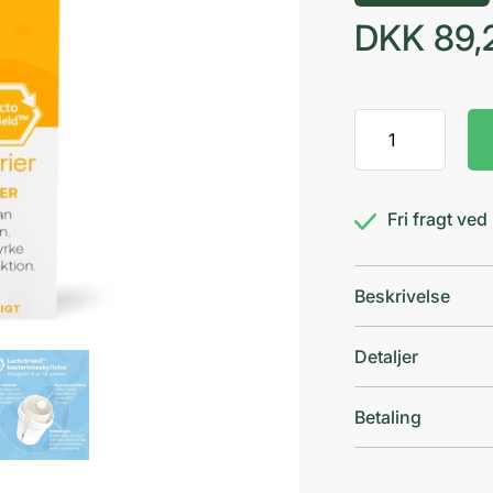
DKK
89,
Lactocare
Travel
antal
Fri fragt ve
Beskrivelse
Detaljer
Betaling