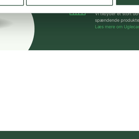
Stort udvalg
Vi tilbyder et stort 
spændende produkter – 
Læs mere om Uglecar