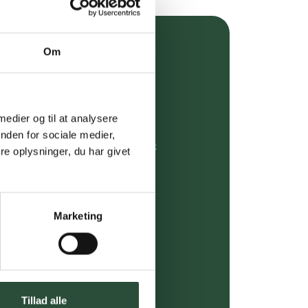
Om
over 349 kr.
evering
 medier og til at analysere
dgivning
nden for sociale medier,
rdre på:
kundeservice@uglecare.dk
e oplysninger, du har givet
ing (30 min. i Kbh)
ia GLS, og DAO
Marketing
riser*
gsprodukter.
Tillad alle