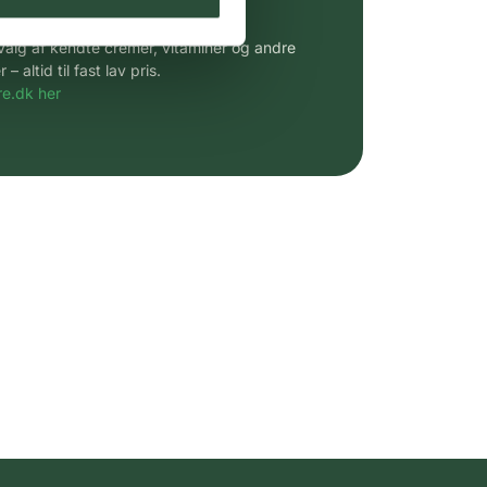
 af kendte produkter
udvalg af kendte cremer, vitaminer og andre
altid til fast lav pris.
e.dk her