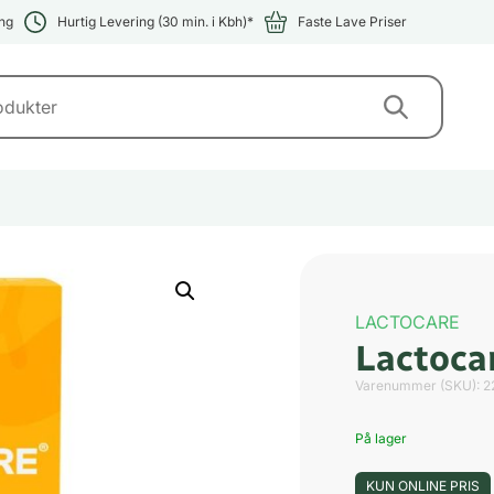
ng
Hurtig Levering (30 min. i Kbh)*
Faste Lave Priser
LACTOCARE
Lactoca
Varenummer (SKU):
2
På lager
KUN ONLINE PRIS