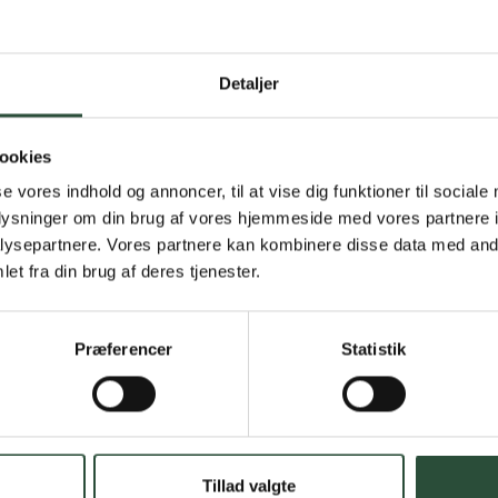
Detaljer
Gratis fragt 
Gælder ikke hjemmel
ookies
se vores indhold og annoncer, til at vise dig funktioner til sociale
Personlig rå
oplysninger om din brug af vores hjemmeside med vores partnere i
Få hjælp til din webo
ysepartnere. Vores partnere kan kombinere disse data med andr
et fra din brug af deres tjenester.
Hurtig lever
Hurtigt leveringen v
Præferencer
Statistik
Faste lave p
*Gælder ikke ernærin
Tillad valgte