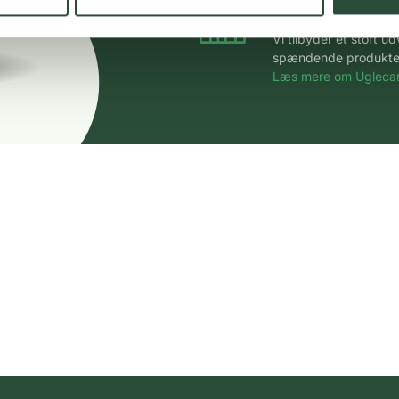
Stort udvalg
Vi tilbyder et stort 
spændende produkter – 
Læs mere om Uglecar