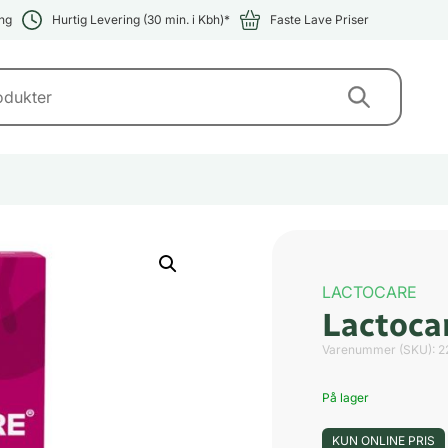
ng
Hurtig Levering (30 min. i Kbh)*
Faste Lave Priser
LACTOCARE
Lactoca
Varenummer (SKU):
2
På lager
KUN ONLINE PRIS