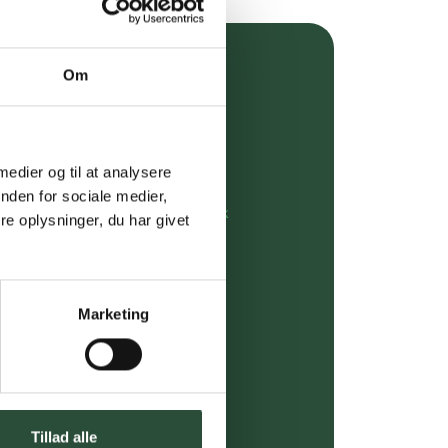
Om
over 349 kr.
evering
 medier og til at analysere
dgivning
nden for sociale medier,
rdre på:
kundeservice@uglecare.dk
e oplysninger, du har givet
ing (30 min. i Kbh)
ia GLS, og DAO
Marketing
riser*
gsprodukter.
Tillad alle