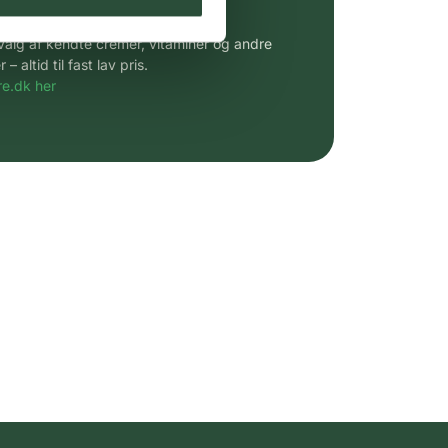
 af kendte produkter
udvalg af kendte cremer, vitaminer og andre
altid til fast lav pris.
e.dk her