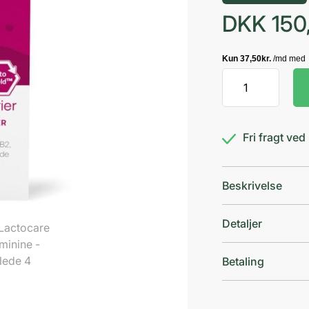
DKK
150
Lactocare
Feminine
antal
Fri fragt ve
Beskrivelse
Detaljer
Betaling