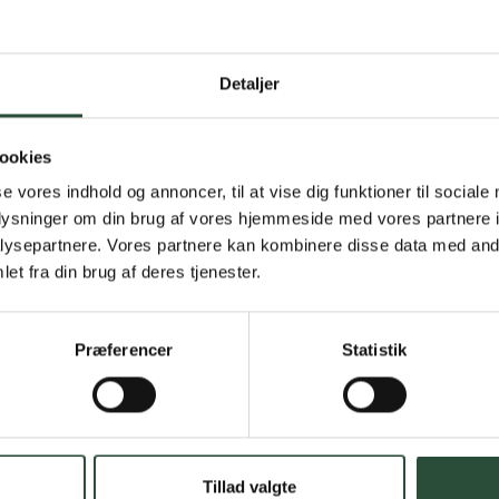
Detaljer
Gratis fragt 
Gælder ikke hjemmel
ookies
se vores indhold og annoncer, til at vise dig funktioner til sociale
Personlig rå
oplysninger om din brug af vores hjemmeside med vores partnere i
Få hjælp til din webo
ysepartnere. Vores partnere kan kombinere disse data med andr
et fra din brug af deres tjenester.
Hurtig lever
Hurtigt leveringen v
Præferencer
Statistik
Faste lave p
*Gælder ikke ernærin
Tillad valgte