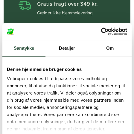
Gratis fragt over 349 kr.
Gælder ikke hjemmelevering
Personlig rådgivning
Få hjælp til din webordre
på:
kundeservice@uglecare.dk
Samtykke
Detaljer
Om
Hurtig levering (30 min. i Kbh)
Hurtigt leveringen via GLS, og DAO
Denne hjemmeside bruger cookies
Faste lave priser*
Vi bruger cookies til at tilpasse vores indhold og
annoncer, til at vise dig funktioner til sociale medier og til
*Gælder ikke ernæringsprodukter.
at analysere vores trafik. Vi deler også oplysninger om
din brug af vores hjemmeside med vores partnere inden
Stort udvalg af kendte
produkter
for sociale medier, annonceringspartnere og
analysepartnere. Vores partnere kan kombinere disse
Vi tilbyder et stort udvalg af kendte
data med andre oplysninger, du har givet dem, eller som
cremer, vitaminer og andre spændende
de har indsamlet fra din brug af deres tjenester.
produkter – altid til fast lav pris.