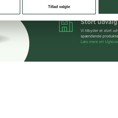
*Gælder ikke ernærin
Tillad valgte
Stort udvalg
Vi tilbyder et stort 
spændende produkter – 
Læs mere om Uglecar