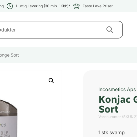
ng
Hurtig Levering (30 min. i Kbh)*
Faste Lave Priser
onge Sort
Incosmetics Aps
Konjac 
Sort
Varenummer (SKU):
2
1 stk svamp