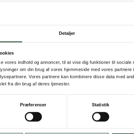
Detaljer
Gratis fragt 
ookies
Gælder ikke hjemmel
se vores indhold og annoncer, til at vise dig funktioner til sociale
oplysninger om din brug af vores hjemmeside med vores partnere i
Personlig rå
ysepartnere. Vores partnere kan kombinere disse data med andr
et fra din brug af deres tjenester.
Få hjælp til din webo
Hurtig lever
Præferencer
Statistik
Hurtigt leveringen v
Faste lave p