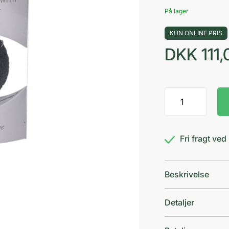
På lager
KUN ONLINE PRIS
DKK
111,
Konjac
Gentleman
Sponge
Sort
Fri fragt ve
antal
Beskrivelse
Detaljer