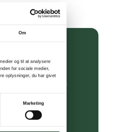
Om
over 349 kr.
evering
 medier og til at analysere
nden for sociale medier,
dgivning
e oplysninger, du har givet
rdre på:
kundeservice@uglecare.dk
ing (30 min. i Kbh)
Marketing
ia GLS, og DAO
riser*