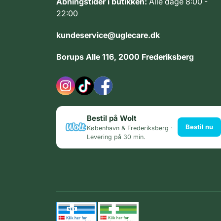
Åbningstider i butikken:
Alle dage 8:00 -
22:00
kundeservice@uglecare.dk
Borups Alle 116, 2000 Frederiksberg
Bestil på Wolt
Bestil nu
København & Frederiksberg ·
Levering på 30 min.