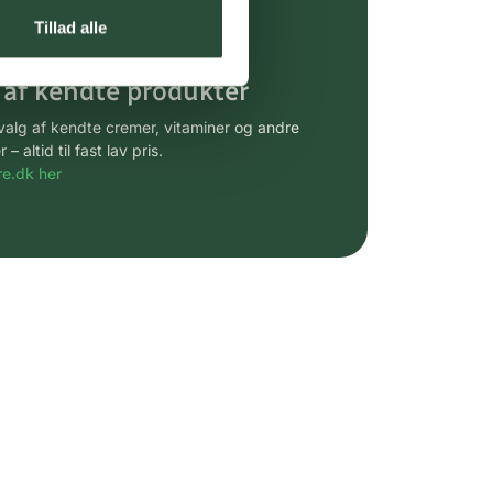
gsprodukter.
Tillad alle
 af kendte produkter
udvalg af kendte cremer, vitaminer og andre
altid til fast lav pris.
e.dk her