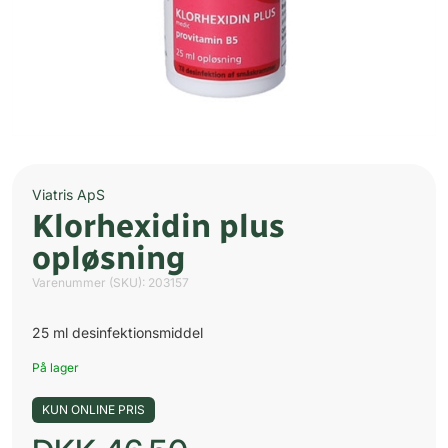
Viatris ApS
Klorhexidin plus
opløsning
Varenummer (SKU):
203157
25 ml desinfektionsmiddel
På lager
KUN ONLINE PRIS