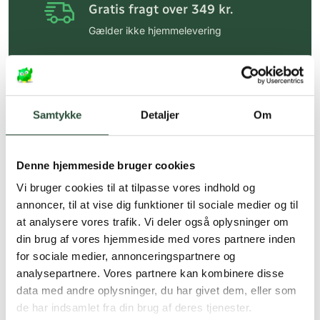
Gratis fragt over 349 kr.
Gælder ikke hjemmelevering
Personlig rådgivning
Få hjælp til din webordre
på:
kundeservice@uglecare.dk
Samtykke
Detaljer
Om
Hurtig levering (30 min. i Kbh)
Hurtigt leveringen via GLS, og DAO
Denne hjemmeside bruger cookies
Faste lave priser*
Vi bruger cookies til at tilpasse vores indhold og
annoncer, til at vise dig funktioner til sociale medier og til
*Gælder ikke ernæringsprodukter.
at analysere vores trafik. Vi deler også oplysninger om
din brug af vores hjemmeside med vores partnere inden
Stort udvalg af kendte
produkter
for sociale medier, annonceringspartnere og
analysepartnere. Vores partnere kan kombinere disse
Vi tilbyder et stort udvalg af kendte
data med andre oplysninger, du har givet dem, eller som
cremer, vitaminer og andre spændende
de har indsamlet fra din brug af deres tjenester.
produkter – altid til fast lav pris.