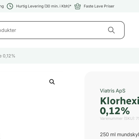
ng
Hurtig Levering (30 min. i Kbh)*
Faste Lave Priser
le 0,12%
Viatris ApS
Klorhex
0,12%
Varenummer (SKU):
7
250 ml mundsky