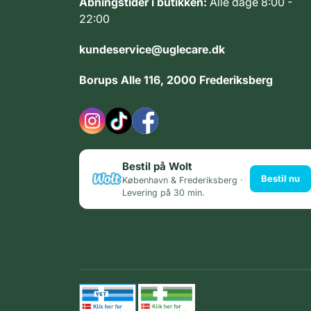
Åbningstider i butikken:
Alle dage 8:00 -
22:00
kundeservice@uglecare.dk
Borups Alle 116, 2000 Frederiksberg
Bestil på Wolt
Bestil nu
København & Frederiksberg ·
Levering på 30 min.