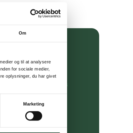
Om
over 349 kr.
evering
 medier og til at analysere
nden for sociale medier,
dgivning
e oplysninger, du har givet
rdre på:
kundeservice@uglecare.dk
ing (30 min. i Kbh)
Marketing
ia GLS, og DAO
riser*