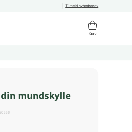
Tilmeld nyhedsbrev
Kurv
idin mundskylle
50556
l