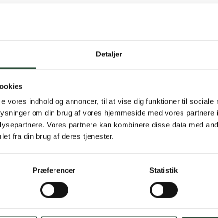
Detaljer
Gratis fragt 
ookies
Gælder ikke hjemmel
se vores indhold og annoncer, til at vise dig funktioner til sociale
oplysninger om din brug af vores hjemmeside med vores partnere i
Personlig rå
ysepartnere. Vores partnere kan kombinere disse data med andr
et fra din brug af deres tjenester.
Få hjælp til din webo
Hurtig lever
Præferencer
Statistik
Hurtigt leveringen v
Faste lave p