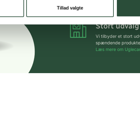
*Gælder ikke ernærin
Tillad valgte
Stort udvalg
Vi tilbyder et stort 
spændende produkter – 
Læs mere om Uglecar