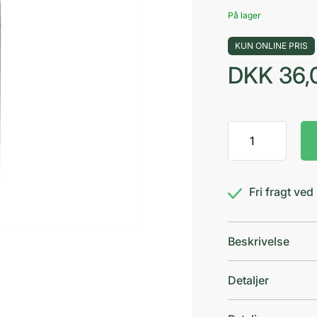
På lager
KUN ONLINE PRIS
DKK
36,
Klorhexidin
mundskylle
0,12%
antal
Fri fragt ve
Beskrivelse
Detaljer