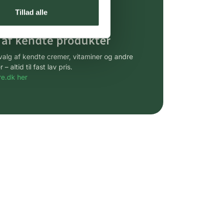
gsprodukter.
Tillad alle
 af kendte produkter
udvalg af kendte cremer, vitaminer og andre
altid til fast lav pris.
e.dk her