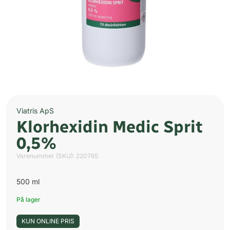
Viatris ApS
Klorhexidin Medic Sprit
0,5%
Varenummer (SKU):
220765
500 ml
På lager
KUN ONLINE PRIS