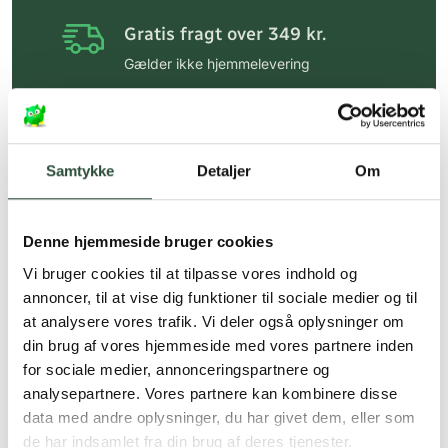
Gratis fragt over 349 kr.
Gælder ikke hjemmelevering
Personlig rådgivning
Få hjælp til din webordre
på:
kundeservice@uglecare.dk
Samtykke
Detaljer
Om
Hurtig levering (30 min. i Kbh)
Hurtigt leveringen via GLS, og DAO
Denne hjemmeside bruger cookies
Vi bruger cookies til at tilpasse vores indhold og
Faste lave priser*
annoncer, til at vise dig funktioner til sociale medier og til
*Gælder ikke ernæringsprodukter.
at analysere vores trafik. Vi deler også oplysninger om
din brug af vores hjemmeside med vores partnere inden
Stort udvalg af kendte
for sociale medier, annonceringspartnere og
produkter
analysepartnere. Vores partnere kan kombinere disse
Vi tilbyder et stort udvalg af kendte
data med andre oplysninger, du har givet dem, eller som
cremer, vitaminer og andre spændende
de har indsamlet fra din brug af deres tjenester.