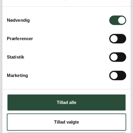
produkter – altid til fast lav pris.
Læs mere om Uglecare.dk her
Samtykkevalg
Nødvendig
Præferencer
Statistik
Marketing
Tillad alle
Tillad valgte